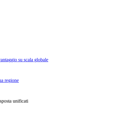
vantaggio su scala globale
tua regione
sposta unificati