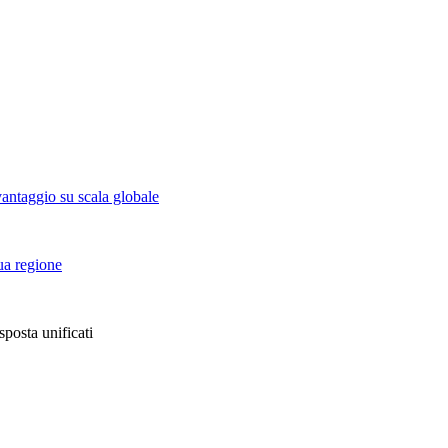
vantaggio su scala globale
tua regione
sposta unificati