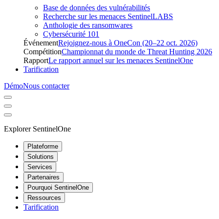
Base de données des vulnérabilités
Recherche sur les menaces SentinelLABS
Anthologie des ransomwares
Cybersécurité 101
Événement
Rejoignez-nous à OneCon (20–22 oct. 2026)
Compétition
Championnat du monde de Threat Hunting 2026
Rapport
Le rapport annuel sur les menaces SentinelOne
Tarification
Démo
Nous contacter
Explorer SentinelOne
Plateforme
Solutions
Services
Partenaires
Pourquoi SentinelOne
Ressources
Tarification