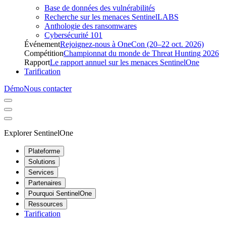
Base de données des vulnérabilités
Recherche sur les menaces SentinelLABS
Anthologie des ransomwares
Cybersécurité 101
Événement
Rejoignez-nous à OneCon (20–22 oct. 2026)
Compétition
Championnat du monde de Threat Hunting 2026
Rapport
Le rapport annuel sur les menaces SentinelOne
Tarification
Démo
Nous contacter
Explorer SentinelOne
Plateforme
Solutions
Services
Partenaires
Pourquoi SentinelOne
Ressources
Tarification