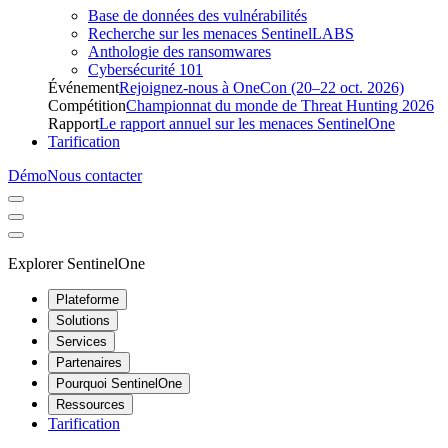
Base de données des vulnérabilités
Recherche sur les menaces SentinelLABS
Anthologie des ransomwares
Cybersécurité 101
Événement
Rejoignez-nous à OneCon (20–22 oct. 2026)
Compétition
Championnat du monde de Threat Hunting 2026
Rapport
Le rapport annuel sur les menaces SentinelOne
Tarification
Démo
Nous contacter
Explorer SentinelOne
Plateforme
Solutions
Services
Partenaires
Pourquoi SentinelOne
Ressources
Tarification