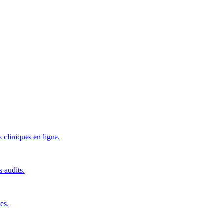
 cliniques en ligne.
s audits.
es.