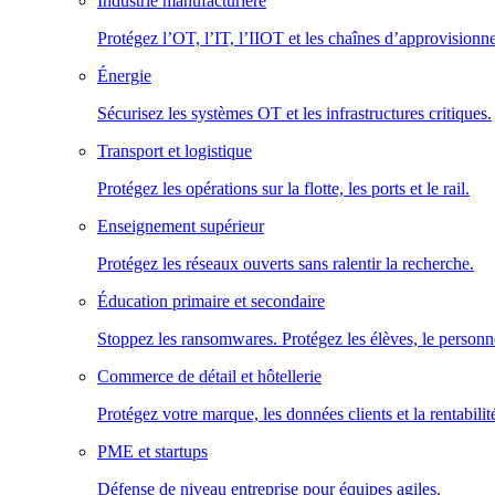
Industrie manufacturière
Protégez l’OT, l’IT, l’IIOT et les chaînes d’approvisionn
Énergie
Sécurisez les systèmes OT et les infrastructures critiques.
Transport et logistique
Protégez les opérations sur la flotte, les ports et le rail.
Enseignement supérieur
Protégez les réseaux ouverts sans ralentir la recherche.
Éducation primaire et secondaire
Stoppez les ransomwares. Protégez les élèves, le personne
Commerce de détail et hôtellerie
Protégez votre marque, les données clients et la rentabilit
PME et startups
Défense de niveau entreprise pour équipes agiles.