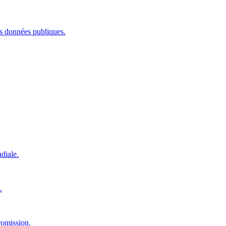
les données publiques.
diale.
.
romission.