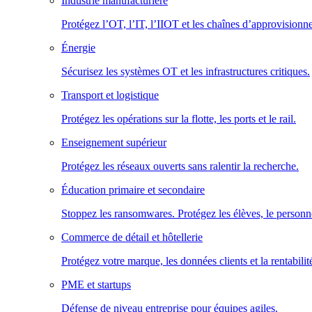
Industrie manufacturière
Protégez l’OT, l’IT, l’IIOT et les chaînes d’approvisionn
Énergie
Sécurisez les systèmes OT et les infrastructures critiques.
Transport et logistique
Protégez les opérations sur la flotte, les ports et le rail.
Enseignement supérieur
Protégez les réseaux ouverts sans ralentir la recherche.
Éducation primaire et secondaire
Stoppez les ransomwares. Protégez les élèves, le personne
Commerce de détail et hôtellerie
Protégez votre marque, les données clients et la rentabilit
PME et startups
Défense de niveau entreprise pour équipes agiles.