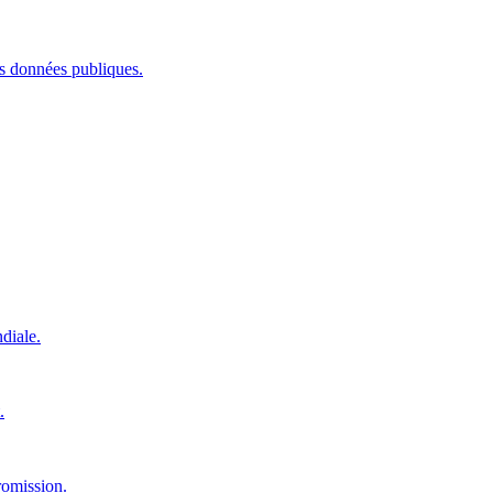
les données publiques.
diale.
.
romission.