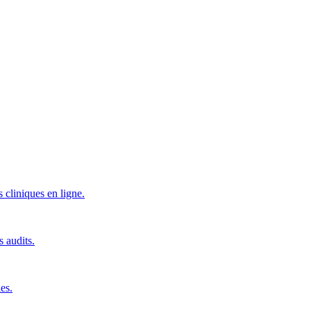
 cliniques en ligne.
s audits.
es.