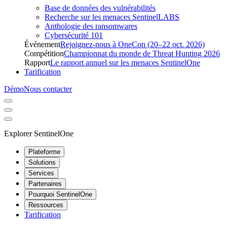
Base de données des vulnérabilités
Recherche sur les menaces SentinelLABS
Anthologie des ransomwares
Cybersécurité 101
Événement
Rejoignez-nous à OneCon (20–22 oct. 2026)
Compétition
Championnat du monde de Threat Hunting 2026
Rapport
Le rapport annuel sur les menaces SentinelOne
Tarification
Démo
Nous contacter
Explorer SentinelOne
Plateforme
Solutions
Services
Partenaires
Pourquoi SentinelOne
Ressources
Tarification