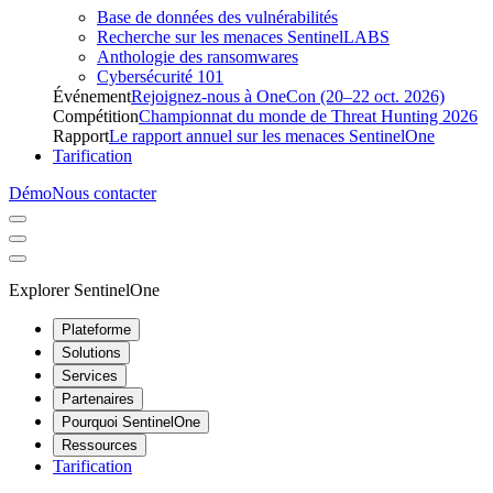
Base de données des vulnérabilités
Recherche sur les menaces SentinelLABS
Anthologie des ransomwares
Cybersécurité 101
Événement
Rejoignez-nous à OneCon (20–22 oct. 2026)
Compétition
Championnat du monde de Threat Hunting 2026
Rapport
Le rapport annuel sur les menaces SentinelOne
Tarification
Démo
Nous contacter
Explorer SentinelOne
Plateforme
Solutions
Services
Partenaires
Pourquoi SentinelOne
Ressources
Tarification