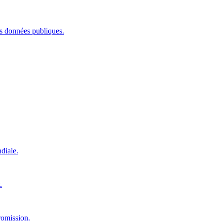
les données publiques.
diale.
.
romission.