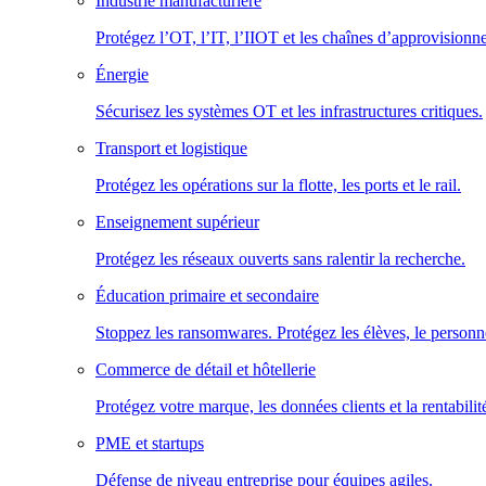
Industrie manufacturière
Protégez l’OT, l’IT, l’IIOT et les chaînes d’approvisionn
Énergie
Sécurisez les systèmes OT et les infrastructures critiques.
Transport et logistique
Protégez les opérations sur la flotte, les ports et le rail.
Enseignement supérieur
Protégez les réseaux ouverts sans ralentir la recherche.
Éducation primaire et secondaire
Stoppez les ransomwares. Protégez les élèves, le personne
Commerce de détail et hôtellerie
Protégez votre marque, les données clients et la rentabilit
PME et startups
Défense de niveau entreprise pour équipes agiles.