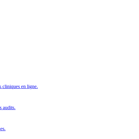
 cliniques en ligne.
s audits.
es.