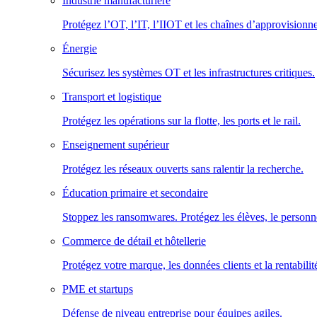
Industrie manufacturière
Protégez l’OT, l’IT, l’IIOT et les chaînes d’approvisionn
Énergie
Sécurisez les systèmes OT et les infrastructures critiques.
Transport et logistique
Protégez les opérations sur la flotte, les ports et le rail.
Enseignement supérieur
Protégez les réseaux ouverts sans ralentir la recherche.
Éducation primaire et secondaire
Stoppez les ransomwares. Protégez les élèves, le personne
Commerce de détail et hôtellerie
Protégez votre marque, les données clients et la rentabilit
PME et startups
Défense de niveau entreprise pour équipes agiles.