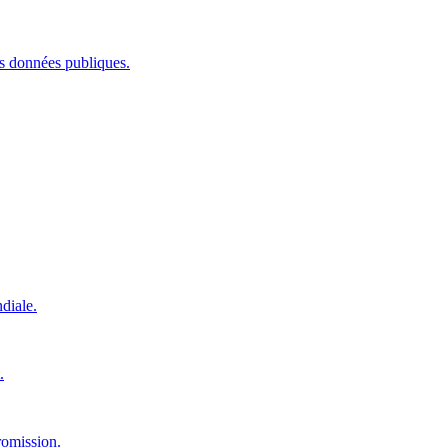
les données publiques.
diale.
.
romission.