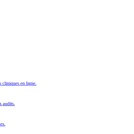
 cliniques en ligne.
s audits.
es.