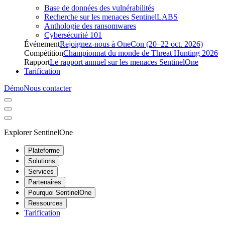
Base de données des vulnérabilités
Recherche sur les menaces SentinelLABS
Anthologie des ransomwares
Cybersécurité 101
Événement
Rejoignez-nous à OneCon (20–22 oct. 2026)
Compétition
Championnat du monde de Threat Hunting 2026
Rapport
Le rapport annuel sur les menaces SentinelOne
Tarification
Démo
Nous contacter
Explorer SentinelOne
Plateforme
Solutions
Services
Partenaires
Pourquoi SentinelOne
Ressources
Tarification