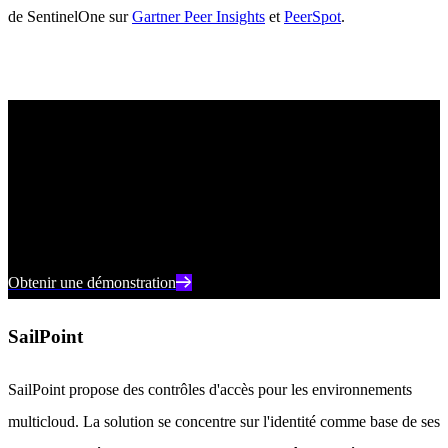
de SentinelOne sur
Gartner Peer Insights
et
PeerSpot
.
Voir SentinelOne en action
Découvrez comment la sécurité du cloud alimentée par l'IA peut
protéger votre organisation lors d'une démonstration individuelle
avec un expert produit de SentinelOne.
Obtenir une démonstration
SailPoint
SailPoint propose des contrôles d'accès pour les environnements
multicloud. La solution se concentre sur l'identité comme base de ses