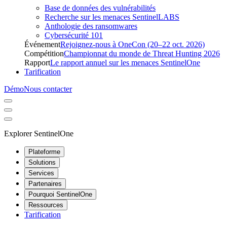
Base de données des vulnérabilités
Recherche sur les menaces SentinelLABS
Anthologie des ransomwares
Cybersécurité 101
Événement
Rejoignez-nous à OneCon (20–22 oct. 2026)
Compétition
Championnat du monde de Threat Hunting 2026
Rapport
Le rapport annuel sur les menaces SentinelOne
Tarification
Démo
Nous contacter
Explorer SentinelOne
Plateforme
Solutions
Services
Partenaires
Pourquoi SentinelOne
Ressources
Tarification