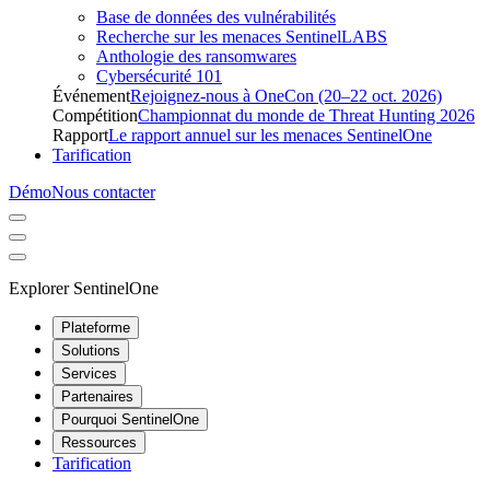
Base de données des vulnérabilités
Recherche sur les menaces SentinelLABS
Anthologie des ransomwares
Cybersécurité 101
Événement
Rejoignez-nous à OneCon (20–22 oct. 2026)
Compétition
Championnat du monde de Threat Hunting 2026
Rapport
Le rapport annuel sur les menaces SentinelOne
Tarification
Démo
Nous contacter
Explorer SentinelOne
Plateforme
Solutions
Services
Partenaires
Pourquoi SentinelOne
Ressources
Tarification