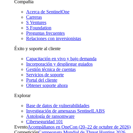
Compañía
Acerca de SentinelOne
Carreras
S Ventures
S Foundation
Preguntas frecuentes
Relaciones con inversionistas
Éxito y soporte al cliente
Capacitación en vivo y bajo demanda
Incorporación y despliegue guiados
Gestión técnica de cuentas
Servicios de soporte
Portal del cliente
Obtener soporte ahora
Explorar
Base de datos de vulnerabilidades
Investigación de amenazas SentinelLABS
Antología de ransomware
Ciberseguridad 101
Evento
Acompáñanos en OneCon (20–22 de octubre de 2026)
Competición
Campeonato Mundial de Threat Hunting 2026