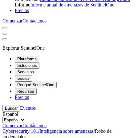
Informe
Informe anual de amenazas de SentinelOne
Precios
Comenzar
Contáctanos
Explorar SentinelOne
Plataforma
Soluciones
Servicios
Socios
Por qué SentinelOne
Recursos
Precios
Eventos
Buscar
Español
Comenzar
Contáctanos
Cybersecurity 101
/
Inteligencia sobre amenazas
/
Robo de
credenciales