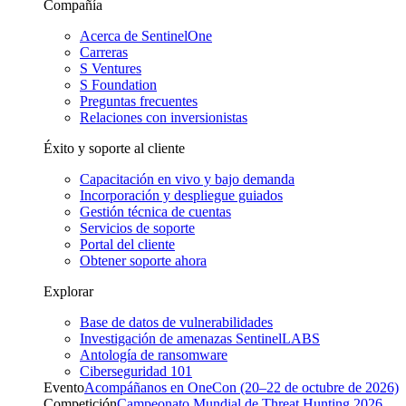
Compañía
Acerca de SentinelOne
Carreras
S Ventures
S Foundation
Preguntas frecuentes
Relaciones con inversionistas
Éxito y soporte al cliente
Capacitación en vivo y bajo demanda
Incorporación y despliegue guiados
Gestión técnica de cuentas
Servicios de soporte
Portal del cliente
Obtener soporte ahora
Explorar
Base de datos de vulnerabilidades
Investigación de amenazas SentinelLABS
Antología de ransomware
Ciberseguridad 101
Evento
Acompáñanos en OneCon (20–22 de octubre de 2026)
Competición
Campeonato Mundial de Threat Hunting 2026