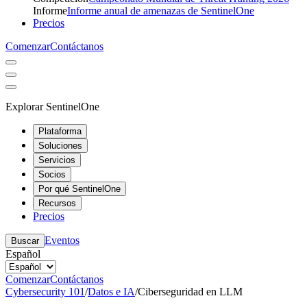
Informe
Informe anual de amenazas de SentinelOne
Precios
Comenzar
Contáctanos
Explorar SentinelOne
Plataforma
Soluciones
Servicios
Socios
Por qué SentinelOne
Recursos
Precios
Eventos
Buscar
Español
Comenzar
Contáctanos
Cybersecurity 101
/
Datos e IA
/
Ciberseguridad en LLM