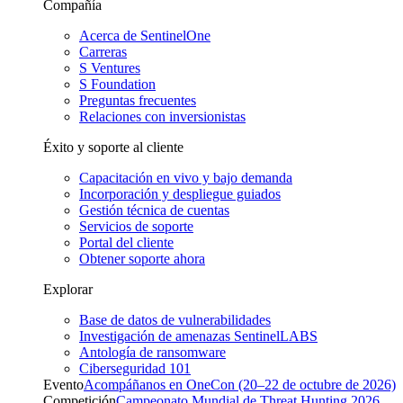
Compañía
Acerca de SentinelOne
Carreras
S Ventures
S Foundation
Preguntas frecuentes
Relaciones con inversionistas
Éxito y soporte al cliente
Capacitación en vivo y bajo demanda
Incorporación y despliegue guiados
Gestión técnica de cuentas
Servicios de soporte
Portal del cliente
Obtener soporte ahora
Explorar
Base de datos de vulnerabilidades
Investigación de amenazas SentinelLABS
Antología de ransomware
Ciberseguridad 101
Evento
Acompáñanos en OneCon (20–22 de octubre de 2026)
Competición
Campeonato Mundial de Threat Hunting 2026