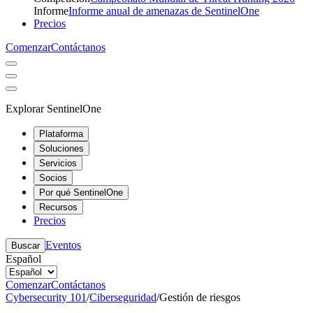
Informe
Informe anual de amenazas de SentinelOne
Precios
Comenzar
Contáctanos
Explorar SentinelOne
Plataforma
Soluciones
Servicios
Socios
Por qué SentinelOne
Recursos
Precios
Eventos
Buscar
Español
Comenzar
Contáctanos
Cybersecurity 101
/
Ciberseguridad
/
Gestión de riesgos