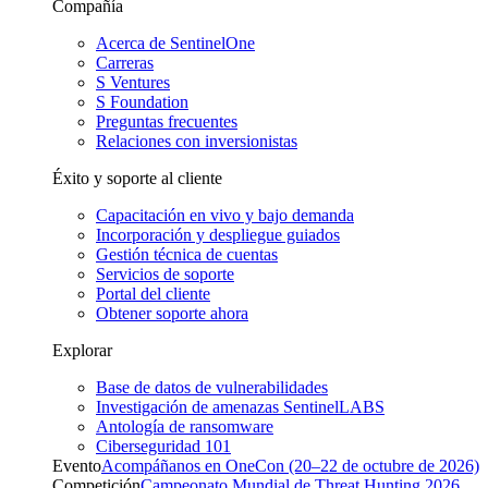
Compañía
Acerca de SentinelOne
Carreras
S Ventures
S Foundation
Preguntas frecuentes
Relaciones con inversionistas
Éxito y soporte al cliente
Capacitación en vivo y bajo demanda
Incorporación y despliegue guiados
Gestión técnica de cuentas
Servicios de soporte
Portal del cliente
Obtener soporte ahora
Explorar
Base de datos de vulnerabilidades
Investigación de amenazas SentinelLABS
Antología de ransomware
Ciberseguridad 101
Evento
Acompáñanos en OneCon (20–22 de octubre de 2026)
Competición
Campeonato Mundial de Threat Hunting 2026