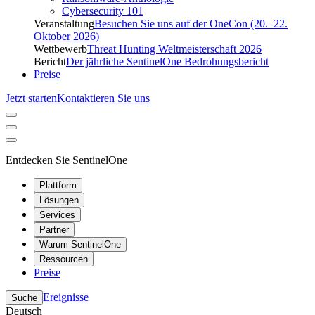
Cybersecurity 101
Veranstaltung
Besuchen Sie uns auf der OneCon (20.–22.
Oktober 2026)
Wettbewerb
Threat Hunting Weltmeisterschaft 2026
Bericht
Der jährliche SentinelOne Bedrohungsbericht
Preise
Jetzt starten
Kontaktieren Sie uns
Entdecken Sie SentinelOne
Plattform
Lösungen
Services
Partner
Warum SentinelOne
Ressourcen
Preise
Ereignisse
Suche
Deutsch