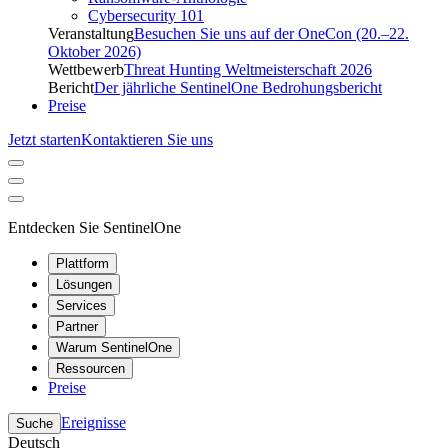
Cybersecurity 101
Veranstaltung
Besuchen Sie uns auf der OneCon (20.–22.
Oktober 2026)
Wettbewerb
Threat Hunting Weltmeisterschaft 2026
Bericht
Der jährliche SentinelOne Bedrohungsbericht
Preise
Jetzt starten
Kontaktieren Sie uns
Entdecken Sie SentinelOne
Plattform
Lösungen
Services
Partner
Warum SentinelOne
Ressourcen
Preise
Ereignisse
Suche
Deutsch