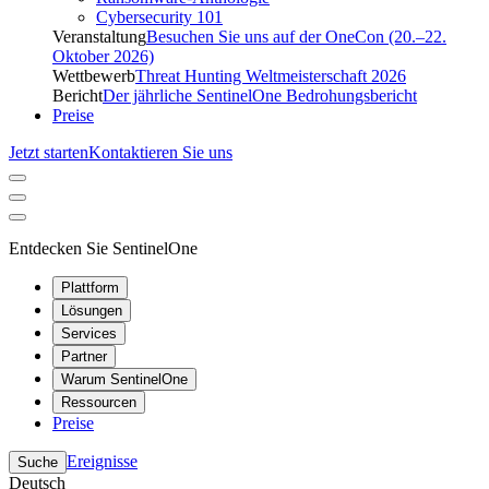
Cybersecurity 101
Veranstaltung
Besuchen Sie uns auf der OneCon (20.–22.
Oktober 2026)
Wettbewerb
Threat Hunting Weltmeisterschaft 2026
Bericht
Der jährliche SentinelOne Bedrohungsbericht
Preise
Jetzt starten
Kontaktieren Sie uns
Entdecken Sie SentinelOne
Plattform
Lösungen
Services
Partner
Warum SentinelOne
Ressourcen
Preise
Ereignisse
Suche
Deutsch