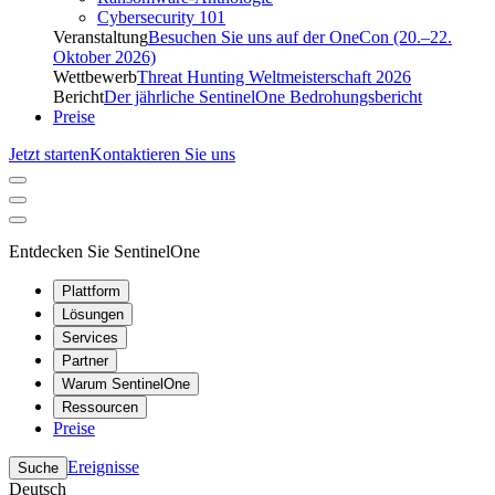
Cybersecurity 101
Veranstaltung
Besuchen Sie uns auf der OneCon (20.–22.
Oktober 2026)
Wettbewerb
Threat Hunting Weltmeisterschaft 2026
Bericht
Der jährliche SentinelOne Bedrohungsbericht
Preise
Jetzt starten
Kontaktieren Sie uns
Entdecken Sie SentinelOne
Plattform
Lösungen
Services
Partner
Warum SentinelOne
Ressourcen
Preise
Ereignisse
Suche
Deutsch