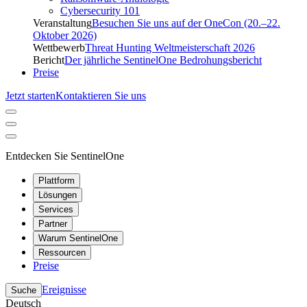
Cybersecurity 101
Veranstaltung
Besuchen Sie uns auf der OneCon (20.–22.
Oktober 2026)
Wettbewerb
Threat Hunting Weltmeisterschaft 2026
Bericht
Der jährliche SentinelOne Bedrohungsbericht
Preise
Jetzt starten
Kontaktieren Sie uns
Entdecken Sie SentinelOne
Plattform
Lösungen
Services
Partner
Warum SentinelOne
Ressourcen
Preise
Ereignisse
Suche
Deutsch