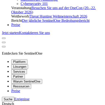
Cybersecurity 101
Veranstaltung
Besuchen Sie uns auf der OneCon (20.–22.
Oktober 2026)
Wettbewerb
Threat Hunting Weltmeisterschaft 2026
Bericht
Der jährliche SentinelOne Bedrohungsbericht
Preise
Jetzt starten
Kontaktieren Sie uns
Entdecken Sie SentinelOne
Plattform
Lösungen
Services
Partner
Warum SentinelOne
Ressourcen
Preise
Ereignisse
Suche
Deutsch