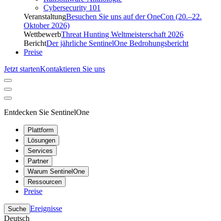
Cybersecurity 101
Veranstaltung
Besuchen Sie uns auf der OneCon (20.–22.
Oktober 2026)
Wettbewerb
Threat Hunting Weltmeisterschaft 2026
Bericht
Der jährliche SentinelOne Bedrohungsbericht
Preise
Jetzt starten
Kontaktieren Sie uns
Entdecken Sie SentinelOne
Plattform
Lösungen
Services
Partner
Warum SentinelOne
Ressourcen
Preise
Ereignisse
Suche
Deutsch