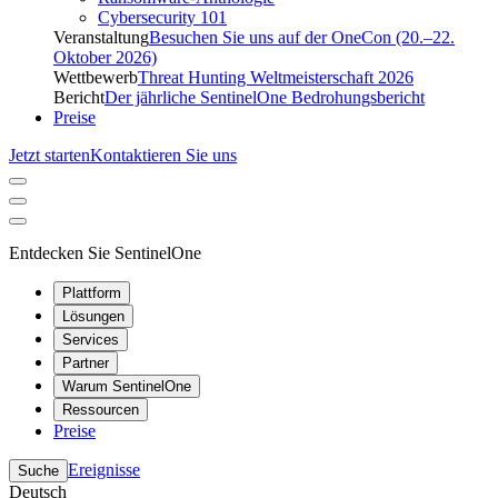
Cybersecurity 101
Veranstaltung
Besuchen Sie uns auf der OneCon (20.–22.
Oktober 2026)
Wettbewerb
Threat Hunting Weltmeisterschaft 2026
Bericht
Der jährliche SentinelOne Bedrohungsbericht
Preise
Jetzt starten
Kontaktieren Sie uns
Entdecken Sie SentinelOne
Plattform
Lösungen
Services
Partner
Warum SentinelOne
Ressourcen
Preise
Ereignisse
Suche
Deutsch