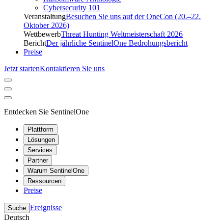
Cybersecurity 101
Veranstaltung
Besuchen Sie uns auf der OneCon (20.–22.
Oktober 2026)
Wettbewerb
Threat Hunting Weltmeisterschaft 2026
Bericht
Der jährliche SentinelOne Bedrohungsbericht
Preise
Jetzt starten
Kontaktieren Sie uns
Entdecken Sie SentinelOne
Plattform
Lösungen
Services
Partner
Warum SentinelOne
Ressourcen
Preise
Ereignisse
Suche
Deutsch