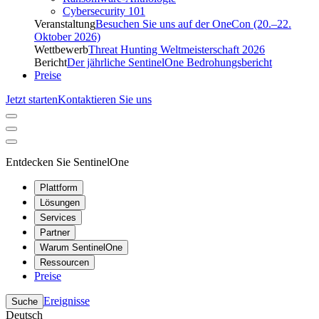
Cybersecurity 101
Veranstaltung
Besuchen Sie uns auf der OneCon (20.–22.
Oktober 2026)
Wettbewerb
Threat Hunting Weltmeisterschaft 2026
Bericht
Der jährliche SentinelOne Bedrohungsbericht
Preise
Jetzt starten
Kontaktieren Sie uns
Entdecken Sie SentinelOne
Plattform
Lösungen
Services
Partner
Warum SentinelOne
Ressourcen
Preise
Ereignisse
Suche
Deutsch