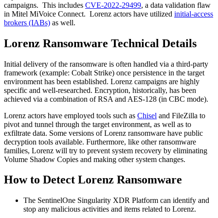
campaigns. This includes
CVE-2022-29499
, a data validation flaw
in Mitel MiVoice Connect. Lorenz actors have utilized
initial-access
brokers (IABs)
as well.
Lorenz Ransomware Technical Details
Initial delivery of the ransomware is often handled via a third-party
framework (example: Cobalt Strike) once persistence in the target
environment has been established. Lorenz campaigns are highly
specific and well-researched. Encryption, historically, has been
achieved via a combination of RSA and AES-128 (in CBC mode).
Lorenz actors have employed tools such as
Chisel
and FileZilla to
pivot and tunnel through the target environment, as well as to
exfiltrate data. Some versions of Lorenz ransomware have public
decryption tools available. Furthermore, like other ransomware
families, Lorenz will try to prevent system recovery by eliminating
Volume Shadow Copies and making other system changes.
How to Detect Lorenz Ransomware
The SentinelOne Singularity XDR Platform can identify and
stop any malicious activities and items related to Lorenz.