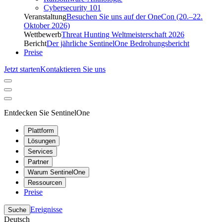
Cybersecurity 101
Veranstaltung
Besuchen Sie uns auf der OneCon (20.–22.
Oktober 2026)
Wettbewerb
Threat Hunting Weltmeisterschaft 2026
Bericht
Der jährliche SentinelOne Bedrohungsbericht
Preise
Jetzt starten
Kontaktieren Sie uns
Entdecken Sie SentinelOne
Plattform
Lösungen
Services
Partner
Warum SentinelOne
Ressourcen
Preise
Ereignisse
Suche
Deutsch