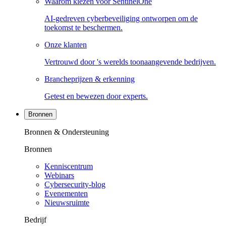
Waarom kiezen voor SentinelOne
AI-gedreven cyberbeveiliging ontworpen om de
toekomst te beschermen.
Onze klanten
Vertrouwd door 's werelds toonaangevende bedrijven.
Brancheprijzen & erkenning
Getest en bewezen door experts.
Bronnen
Bronnen & Ondersteuning
Bronnen
Kenniscentrum
Webinars
Cybersecurity-blog
Evenementen
Nieuwsruimte
Bedrijf