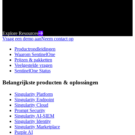
Uw go-to-bron voor de nieuwste digitale inhoud van
SentinelOne, van webinars tot whitepapers en alles
daartussenin.
Explore Resources
Vraag een demo aan
Neem contact op
Productrondleidingen
Waarom SentinelOne
Prijzen & pakketten
Veelgestelde vragen
SentinelOne Status
Belangrijkste producten & oplossingen
Singularity Platform
Singularity Endpoint
Singularity Cloud
Prompt Security
Singularity AI-SIEM
Singularity Identity
Singularity Marketplace
Purple AI