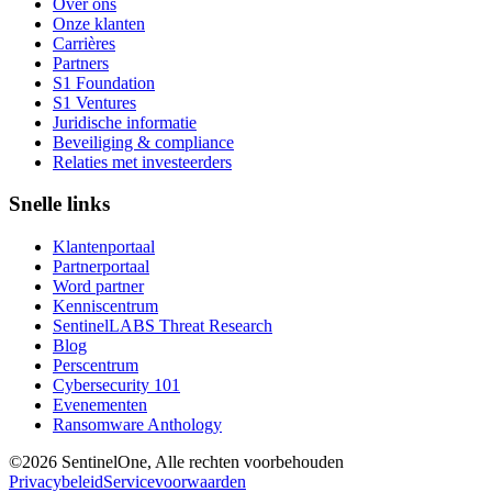
Over ons
Onze klanten
Carrières
Partners
S1 Foundation
S1 Ventures
Juridische informatie
Beveiliging & compliance
Relaties met investeerders
Snelle links
Klantenportaal
Partnerportaal
Word partner
Kenniscentrum
SentinelLABS Threat Research
Blog
Perscentrum
Cybersecurity 101
Evenementen
Ransomware Anthology
©2026 SentinelOne, Alle rechten voorbehouden
Privacybeleid
Servicevoorwaarden