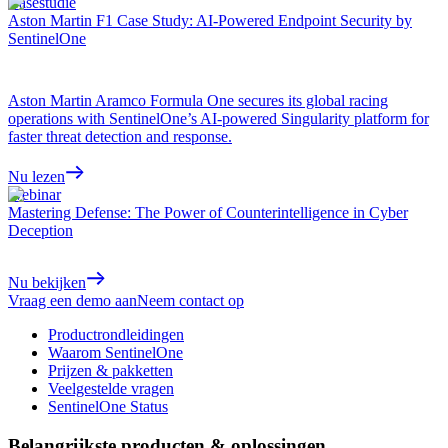
Casestudie
Aston Martin F1 Case Study: AI-Powered Endpoint Security by
SentinelOne
Aston Martin Aramco Formula One secures its global racing
operations with SentinelOne’s AI-powered Singularity platform for
faster threat detection and response.
Nu lezen
Webinar
Mastering Defense: The Power of Counterintelligence in Cyber
Deception
Nu bekijken
Vraag een demo aan
Neem contact op
Productrondleidingen
Waarom SentinelOne
Prijzen & pakketten
Veelgestelde vragen
SentinelOne Status
Belangrijkste producten & oplossingen