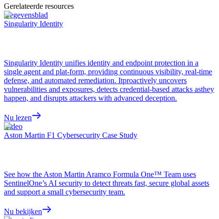
Gerelateerde resources
Gegevensblad
Singularity Identity
Singularity Identity unifies identity and endpoint protection in a
single agent and plat-form, providing continuous visibility, real-time
defense, and automated remediation. Itproactively uncovers
vulnerabilities and exposures, detects credential-based attacks asthey
happen, and disrupts attackers with advanced deception.
Nu lezen
Video
Aston Martin F1 Cybersecurity Case Study
See how the Aston Martin Aramco Formula One™ Team uses
SentinelOne’s AI security to detect threats fast, secure global assets
and support a small cybersecurity team.
Nu bekijken