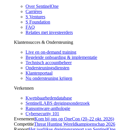
Over SentinelOne
Carrières
S Ventures
S Foundation
FAQ
Relaties met investeerders
Klantensucces & Ondersteuning
Live en on-demand training
Begeleide onboarding & implementatie
Technisch accountbeheer
Ondersteuningsdiensten
Klantenportaal
Nu ondersteuning krijgen
Verkennen
Kwetsbaarhedendatabase
SentinelLABS dreigingsonderzoek
Ransomware-anthologie
Cybersecurity 101
Evenement
Kom bij ons op OneCon (20–22 okt. 2026)
Competitie
Threat Hunting Wereldkampioenschap 2026
Rapport
Het jaarlijkse dreigingsrapport van SentinelOne