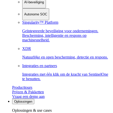
AI-beveiliging
Autonome SOC
Singularity™ Platform
Geïntegreerde beveiliging voor ondernemingen.
Bescherming, intelligentie en respons op
machinesnelheid.
XDR
Natuurlijke en open bescherming, detectie en respons.
Integraties en partners
Integraties met één klik om de kracht van SentinelOne
te benutten.
Producttours
Prijzen & Pakketten
Vraag een demo aan
Oplossingen
Oplossingen & use cases