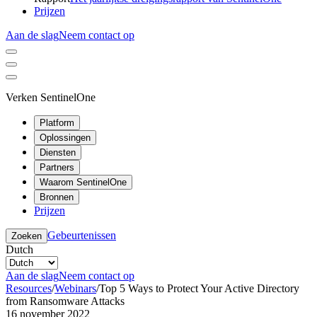
Prijzen
Aan de slag
Neem contact op
Verken SentinelOne
Platform
Oplossingen
Diensten
Partners
Waarom SentinelOne
Bronnen
Prijzen
Gebeurtenissen
Zoeken
Dutch
Aan de slag
Neem contact op
Resources
/
Webinars
/
Top 5 Ways to Protect Your Active Directory
from Ransomware Attacks
16 november 2022