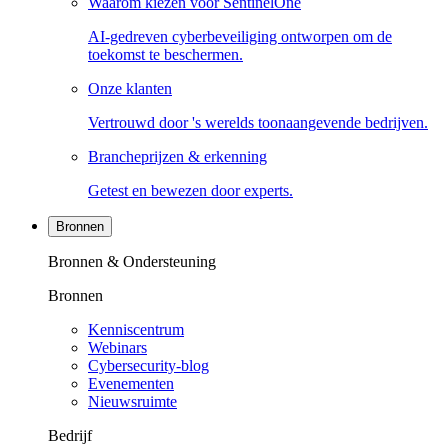
Waarom kiezen voor SentinelOne
AI-gedreven cyberbeveiliging ontworpen om de
toekomst te beschermen.
Onze klanten
Vertrouwd door 's werelds toonaangevende bedrijven.
Brancheprijzen & erkenning
Getest en bewezen door experts.
Bronnen
Bronnen & Ondersteuning
Bronnen
Kenniscentrum
Webinars
Cybersecurity-blog
Evenementen
Nieuwsruimte
Bedrijf