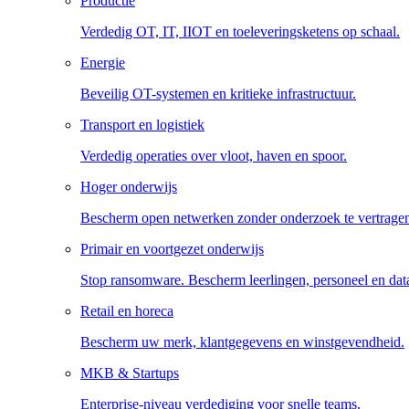
Productie
Verdedig OT, IT, IIOT en toeleveringsketens op schaal.
Energie
Beveilig OT-systemen en kritieke infrastructuur.
Transport en logistiek
Verdedig operaties over vloot, haven en spoor.
Hoger onderwijs
Bescherm open netwerken zonder onderzoek te vertrage
Primair en voortgezet onderwijs
Stop ransomware. Bescherm leerlingen, personeel en dat
Retail en horeca
Bescherm uw merk, klantgegevens en winstgevendheid.
MKB & Startups
Enterprise-niveau verdediging voor snelle teams.