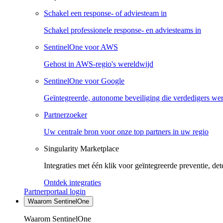
Schakel een response- of adviesteam in
Schakel professionele response- en adviesteams in
SentinelOne voor AWS
Gehost in AWS-regio's wereldwijd
SentinelOne voor Google
Geïntegreerde, autonome beveiliging die verdedigers we
Partnerzoeker
Uw centrale bron voor onze top partners in uw regio
Singularity Marketplace
Integraties met één klik voor geïntegreerde preventie, det
Ontdek integraties
Partnerportaal login
Waarom SentinelOne
Waarom SentinelOne