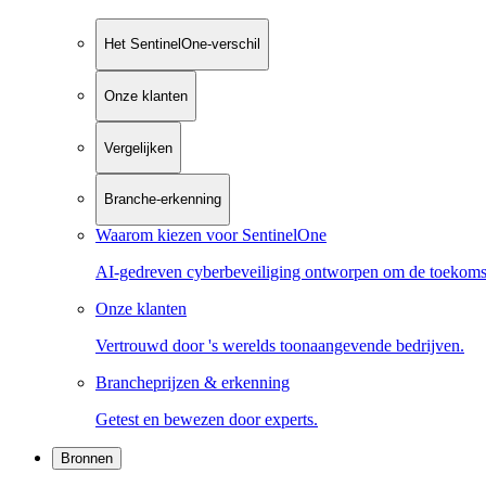
Het SentinelOne-verschil
Onze klanten
Vergelijken
Branche-erkenning
Waarom kiezen voor SentinelOne
AI-gedreven cyberbeveiliging ontworpen om de toekoms
Onze klanten
Vertrouwd door 's werelds toonaangevende bedrijven.
Brancheprijzen & erkenning
Getest en bewezen door experts.
Bronnen