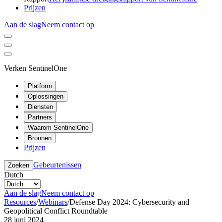
Prijzen
Aan de slag
Neem contact op
Verken SentinelOne
Platform
Oplossingen
Diensten
Partners
Waarom SentinelOne
Bronnen
Prijzen
Gebeurtenissen
Zoeken
Dutch
Aan de slag
Neem contact op
Resources
/
Webinars
/
Defense Day 2024: Cybersecurity and
Geopolitical Conflict Roundtable
28 juni 2024