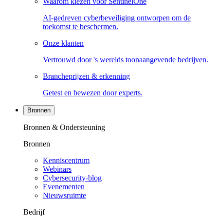
Waarom kiezen voor SentinelOne
AI-gedreven cyberbeveiliging ontworpen om de
toekomst te beschermen.
Onze klanten
Vertrouwd door 's werelds toonaangevende bedrijven.
Brancheprijzen & erkenning
Getest en bewezen door experts.
Bronnen
Bronnen & Ondersteuning
Bronnen
Kenniscentrum
Webinars
Cybersecurity-blog
Evenementen
Nieuwsruimte
Bedrijf