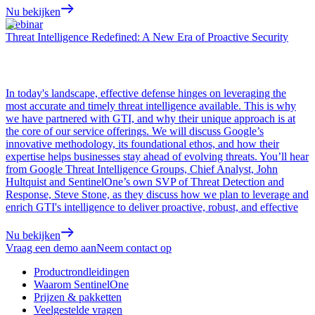
Nu bekijken
Webinar
Threat Intelligence Redefined: A New Era of Proactive Security
In today's landscape, effective defense hinges on leveraging the
most accurate and timely threat intelligence available. This is why
we have partnered with GTI, and why their unique approach is at
the core of our service offerings. We will discuss Google’s
innovative methodology, its foundational ethos, and how their
expertise helps businesses stay ahead of evolving threats. You’ll hear
from Google Threat Intelligence Groups, Chief Analyst, John
Hultquist and SentinelOne’s own SVP of Threat Detection and
Response, Steve Stone, as they discuss how we plan to leverage and
enrich GTI's intelligence to deliver proactive, robust, and effective
Nu bekijken
Vraag een demo aan
Neem contact op
Productrondleidingen
Waarom SentinelOne
Prijzen & pakketten
Veelgestelde vragen