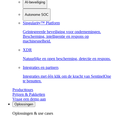
AI-beveiliging
Autonome SOC
Singularity™ Platform
Geïntegreerde beveiliging voor ondernemingen.
Bescherming, intelligentie en respons op
machinesnelheid.
XDR
Natuurlijke en open bescherming, detectie en respons.
Integraties en partners
Integraties met één klik om de kracht van SentinelOne
te benutten.
Producttours
Prijzen & Pakketten
Vraag een demo aan
Oplossingen
Oplossingen & use cases