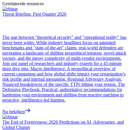
Gerelateerde resources
Webinar
Threat Briefing: First Quarter 2026
The gap between "theoretical security" and "operational reality" has
never been wider. While industry headlines focus on saturated
benchmarks and "state-of-the-art" claims, real-world defenders are
navigating a landscape of shifting geopolitical tensions, novel attack
vectors, and the messy complexity of multi-vendor environments.
Join our panel of researchers and industry experts for a 45-minute
deep dive into: Macro Intelligence: A geopolitical overview of
current campaigns and how global shifts impact your organization’s
risk profile and internal messaging. Regional Adversary Analysis:
Nuanced breakdowns of the specific TTPs hitting your region. The
Defensive Playbook: Practical, authoritative recommendations for
hardening your environment and shifting from reactive patching to
proactive, intelligence-led hunting.
Nu bekijken
Webinar
The End of Forgiveness: 2026 Predictions on AI, Adversaries, and
Global Change