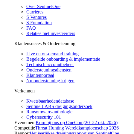
Over SentinelOne
Carrières
S Ventures
S Foundation
FAQ
Relaties met investeerders
Klantensucces & Ondersteuning
Live en on-demand training
Begeleide onboarding & implementatie
Technisch accountbeheer
Ondersteuningsdiensten
Klantenportaal
Nu ondersteuning krijgen
Verkennen
Kwetsbaarhedendatabase
SentinelLABS dreigingsonderzoek
Ransomware-anthologie
Cybersecurity 101
Evenement
Kom bij ons op OneCon (20–22 okt. 2026)
Competitie
Threat Hunting Wereldkampioenschap 2026
Rapport
Het jaarlijkse dreigingsrapport van SentinelOne