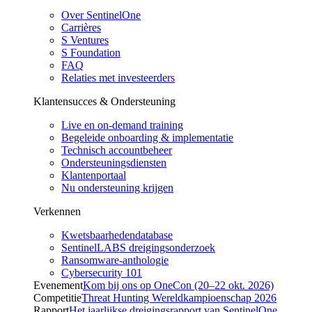
Over SentinelOne
Carrières
S Ventures
S Foundation
FAQ
Relaties met investeerders
Klantensucces & Ondersteuning
Live en on-demand training
Begeleide onboarding & implementatie
Technisch accountbeheer
Ondersteuningsdiensten
Klantenportaal
Nu ondersteuning krijgen
Verkennen
Kwetsbaarhedendatabase
SentinelLABS dreigingsonderzoek
Ransomware-anthologie
Cybersecurity 101
Evenement
Kom bij ons op OneCon (20–22 okt. 2026)
Competitie
Threat Hunting Wereldkampioenschap 2026
Rapport
Het jaarlijkse dreigingsrapport van SentinelOne