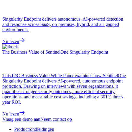
Singularity Endpoint delivers autonomous, AI-powered detection
and response across SaaS, on-premises, hybrid, and air-gapped
environments.
Nu lezen
Witboek
The Business Value of SentinelOne Singularity Endpoint
This IDC Business Value White Paper examines how SentinelOne
Singularity Endpoint delivers AI-powered, autonomous endpoint
protection. Drawing on interviews with seven organizations, it
quantifies stronger security outcomes, more efficient security
operations, and measurable cost savings, including a 301% three-
year ROI.
Nu lezen
Vraag een demo aan
Neem contact op
Productrondleidingen