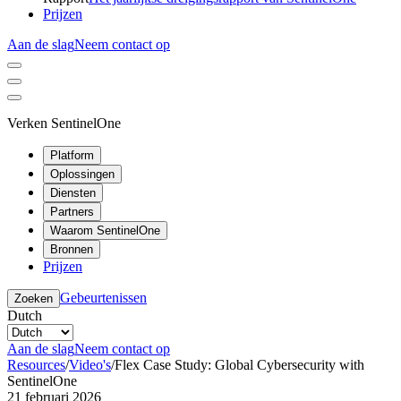
Prijzen
Aan de slag
Neem contact op
Verken SentinelOne
Platform
Oplossingen
Diensten
Partners
Waarom SentinelOne
Bronnen
Prijzen
Gebeurtenissen
Zoeken
Dutch
Aan de slag
Neem contact op
Resources
/
Video's
/
Flex Case Study: Global Cybersecurity with
SentinelOne
21 februari 2026