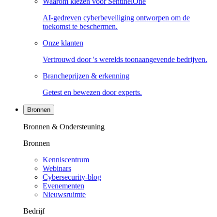
Waarom kiezen voor SentinelOne
AI-gedreven cyberbeveiliging ontworpen om de
toekomst te beschermen.
Onze klanten
Vertrouwd door 's werelds toonaangevende bedrijven.
Brancheprijzen & erkenning
Getest en bewezen door experts.
Bronnen
Bronnen & Ondersteuning
Bronnen
Kenniscentrum
Webinars
Cybersecurity-blog
Evenementen
Nieuwsruimte
Bedrijf