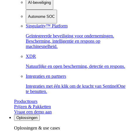
AI-beveiliging
Autonome SOC
Singularity™ Platform
Geïntegreerde beveiliging voor ondernemingen.
Bescherming, intelligentie en respons op
machinesnelheid.
XDR
Natuurlijke en open bescherming, detectie en respons.
Integraties en partners
Integraties met één klik om de kracht van SentinelOne
te benutten.
Producttours
Prijzen & Pakketten
Vraag een demo aan
Oplossingen
Oplossingen & use cases