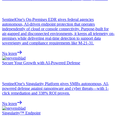
SentinelOne's On-Premises EDR gives federal agencies
autonomous, AI-driven endpoint protection that operates
independently of cloud or console connectivity. Purpose-built for
air-gapped and disconnected environments, it keeps all telemetry on-
premises while delivering real-time detection to support data
sovereignty and compliance requirements like M-21-31.
Nu lezen
Gegevensblad
Secure Your Growth with AI-Powered Defense
SentinelOne's Singularity Platform gives SMBs autonomous, AI-
powered defense against ransomware and cyber threats—with 1-
click remediation and 338% ROI proven.
Nu lezen
Gegevensblad
Singularity™ Endpoint