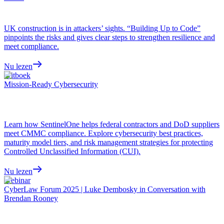
UK construction is in attackers’ sights. “Building Up to Code”
pinpoints the risks and gives clear steps to strengthen resilience and
meet compliance.
Nu lezen
Witboek
Mission-Ready Cybersecurity
Learn how SentinelOne helps federal contractors and DoD suppliers
meet CMMC compliance. Explore cybersecurity best practices,
maturity model tiers, and risk management strategies for protecting
Controlled Unclassified Information (CUI).
Nu lezen
Webinar
CyberLaw Forum 2025 | Luke Dembosky in Conversation with
Brendan Rooney