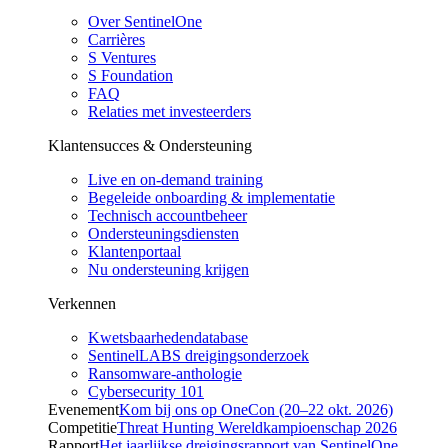
Over SentinelOne
Carrières
S Ventures
S Foundation
FAQ
Relaties met investeerders
Klantensucces & Ondersteuning
Live en on-demand training
Begeleide onboarding & implementatie
Technisch accountbeheer
Ondersteuningsdiensten
Klantenportaal
Nu ondersteuning krijgen
Verkennen
Kwetsbaarhedendatabase
SentinelLABS dreigingsonderzoek
Ransomware-anthologie
Cybersecurity 101
Evenement
Kom bij ons op OneCon (20–22 okt. 2026)
Competitie
Threat Hunting Wereldkampioenschap 2026
Rapport
Het jaarlijkse dreigingsrapport van SentinelOne