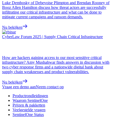
Luke Dembosky of Debevoise Plimpton and Brendan Rooney of
Booz Allen Hamilton discuss how threat actors are successfully
infiltrating our critical infrastructure and what can be done to
mitigate current campaigns and ransom demands.
Nu bekijken
Webinar
CyberLaw Forum 2025 | Supply Chain Critical Infrastructure
How are hackers gaining access to our most sensitive critical
infrastructure? Amy Mushahwar finds answers in discussion with
two cyber response firms and a nationwide digital bank about
supply chain weaknesses and product vulnerabilities.
Nu bekijken
Vraag een demo aan
Neem contact op
Productrondleidingen
Waarom SentinelOne
Prijzen & pakketten
Veelgestelde vragen
SentinelOne Status