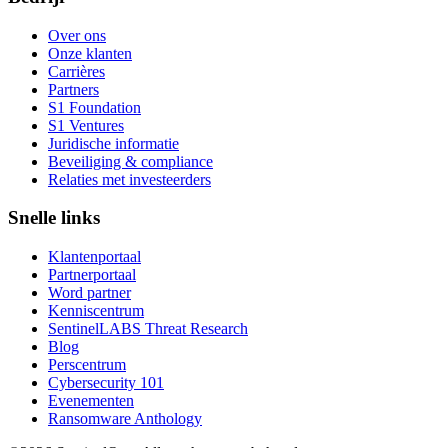
Over ons
Onze klanten
Carrières
Partners
S1 Foundation
S1 Ventures
Juridische informatie
Beveiliging & compliance
Relaties met investeerders
Snelle links
Klantenportaal
Partnerportaal
Word partner
Kenniscentrum
SentinelLABS Threat Research
Blog
Perscentrum
Cybersecurity 101
Evenementen
Ransomware Anthology