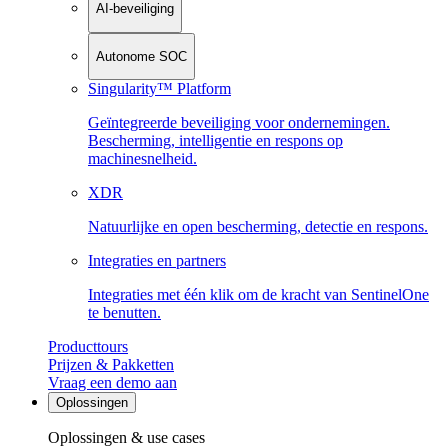
AI-beveiliging
Autonome SOC
Singularity™ Platform
Geïntegreerde beveiliging voor ondernemingen.
Bescherming, intelligentie en respons op
machinesnelheid.
XDR
Natuurlijke en open bescherming, detectie en respons.
Integraties en partners
Integraties met één klik om de kracht van SentinelOne
te benutten.
Producttours
Prijzen & Pakketten
Vraag een demo aan
Oplossingen
Oplossingen & use cases