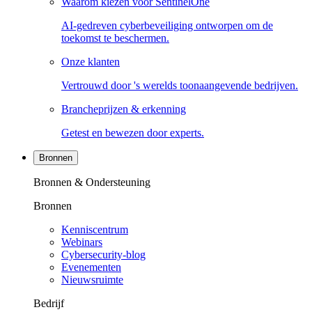
Waarom kiezen voor SentinelOne
AI-gedreven cyberbeveiliging ontworpen om de
toekomst te beschermen.
Onze klanten
Vertrouwd door 's werelds toonaangevende bedrijven.
Brancheprijzen & erkenning
Getest en bewezen door experts.
Bronnen
Bronnen & Ondersteuning
Bronnen
Kenniscentrum
Webinars
Cybersecurity-blog
Evenementen
Nieuwsruimte
Bedrijf