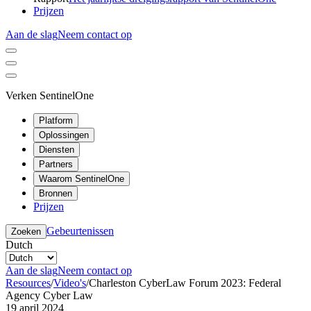
Prijzen
Aan de slag
Neem contact op
Verken SentinelOne
Platform
Oplossingen
Diensten
Partners
Waarom SentinelOne
Bronnen
Prijzen
Gebeurtenissen
Zoeken
Dutch
Aan de slag
Neem contact op
Resources
/
Video's
/
Charleston CyberLaw Forum 2023: Federal
Agency Cyber Law
19 april 2024