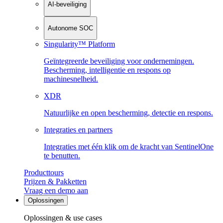
AI-beveiliging
Autonome SOC
Singularity™ Platform
Geïntegreerde beveiliging voor ondernemingen.
Bescherming, intelligentie en respons op
machinesnelheid.
XDR
Natuurlijke en open bescherming, detectie en respons.
Integraties en partners
Integraties met één klik om de kracht van SentinelOne
te benutten.
Producttours
Prijzen & Pakketten
Vraag een demo aan
Oplossingen
Oplossingen & use cases