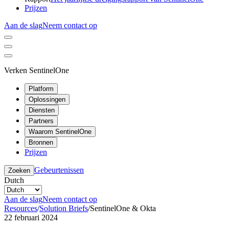
Prijzen
Aan de slag
Neem contact op
Verken SentinelOne
Platform
Oplossingen
Diensten
Partners
Waarom SentinelOne
Bronnen
Prijzen
Gebeurtenissen
Zoeken
Dutch
Aan de slag
Neem contact op
Resources
/
Solution Briefs
/
SentinelOne & Okta
22 februari 2024