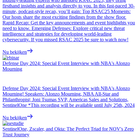
industry-leading experts who attended RSAC 2025, they bring
firsthand insights and analysis directly to you. In this fast-paced 30-
minute, podcast-style recap, you’ll gain: Top RSAC25 Moments:
Our hosts share the most exciting findings from the show floor.
Rapid Recap: Get the key announcements and event highlights you
need to know. Emerging Defenses: Explore critical new threat
intelligence and strategies for developing world-leading
cybersecurity. If you missed RSAC 2025 be sure to watch now!
Nu bekijken
Webinar
Defense Day 2024: Special Event Interview with NBA's Alonzo
Mourning
Defense Day 2024: Special Event Interview with NBA's Alonzo
Mourning! Speakers: Alonzo Mourning, NBA All-Star and
Philanthropist; Joni Tsumas SVP, Americas Sales and Solutions,
SentinelOne *This recording will be available until July 25th, 2024
Nu bekijken
Casestudie
SentinelOne, Zscaler, and Okta: The Perfect Triad for NOV's Zero
Trust Journey