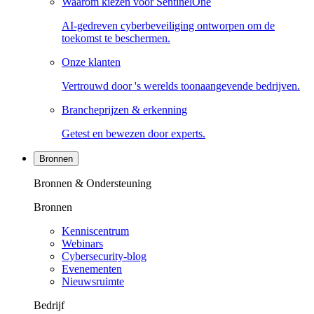
Waarom kiezen voor SentinelOne
AI-gedreven cyberbeveiliging ontworpen om de
toekomst te beschermen.
Onze klanten
Vertrouwd door 's werelds toonaangevende bedrijven.
Brancheprijzen & erkenning
Getest en bewezen door experts.
Bronnen
Bronnen & Ondersteuning
Bronnen
Kenniscentrum
Webinars
Cybersecurity-blog
Evenementen
Nieuwsruimte
Bedrijf