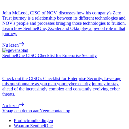
John McLeod, CISO of NOV, discusses how his company's Zero
Trust journey is a relationship between its different technologies and
NOV's people and processes bringing those technologies to fruition.
Learn how SentinelOne, Zscaler and Okta play a pivotal role in that
journey.
Nu lezen
Gegevensblad
SentinelOne CISO Checklist for Enterprise Security
Check out the CISO's Checklist for Enterprise Security. Leverage
this questionnaire as you plan your cybersecurity journey to stay
ahead of the increasingly complex and constantly evolving cyber
threats.
Nu lezen
Vraag een demo aan
Neem contact op
Productrondleidingen
Waarom SentinelOne