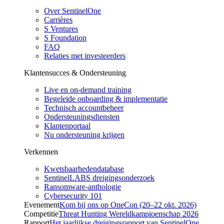
Over SentinelOne
Carrières
S Ventures
S Foundation
FAQ
Relaties met investeerders
Klantensucces & Ondersteuning
Live en on-demand training
Begeleide onboarding & implementatie
Technisch accountbeheer
Ondersteuningsdiensten
Klantenportaal
Nu ondersteuning krijgen
Verkennen
Kwetsbaarhedendatabase
SentinelLABS dreigingsonderzoek
Ransomware-anthologie
Cybersecurity 101
Evenement
Kom bij ons op OneCon (20–22 okt. 2026)
Competitie
Threat Hunting Wereldkampioenschap 2026
Rapport
Het jaarlijkse dreigingsrapport van SentinelOne