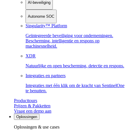
AI-beveiliging
Autonome SOC
Singularity™ Platform
Geïntegreerde beveiliging voor ondernemingen.
Bescherming, intelligentie en respons op
machinesnelheid.
XDR
Natuurlijke en open bescherming, detectie en respons.
Integraties en partners
Integraties met één klik om de kracht van SentinelOne
te benutten.
Producttours
Prijzen & Pakketten
Vraag een demo aan
Oplossingen
Oplossingen & use cases