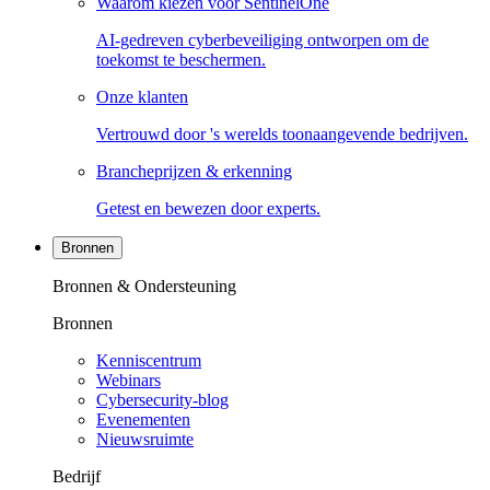
Waarom kiezen voor SentinelOne
AI-gedreven cyberbeveiliging ontworpen om de
toekomst te beschermen.
Onze klanten
Vertrouwd door 's werelds toonaangevende bedrijven.
Brancheprijzen & erkenning
Getest en bewezen door experts.
Bronnen
Bronnen & Ondersteuning
Bronnen
Kenniscentrum
Webinars
Cybersecurity-blog
Evenementen
Nieuwsruimte
Bedrijf