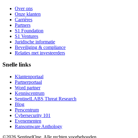
Over ons
Onze klanten
Carrières
Partners
S1 Foundation
S1 Ventures
Juridische informatie
Beveiliging & compliance
Relaties met investeerders
Snelle links
Klantenportaal
Partnerportaal
Word partner
Kenniscentrum
SentinelLABS Threat Research
Blog
Perscentrum
Cybersecurity 101
Evenementen
Ransomware Anthology
©2026 SentinelOne, Alle rechten voorbehouden