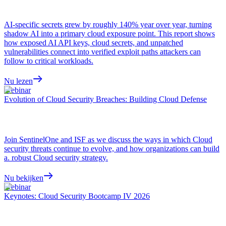
AI-specific secrets grew by roughly 140% year over year, turning
shadow AI into a primary cloud exposure point. This report shows
how exposed AI API keys, cloud secrets, and unpatched
vulnerabilities connect into verified exploit paths attackers can
follow to critical workloads.
Nu lezen
Webinar
Evolution of Cloud Security Breaches: Building Cloud Defense
Join SentinelOne and ISF as we discuss the ways in which Cloud
security threats continue to evolve, and how organizations can build
a. robust Cloud security strategy.
Nu bekijken
Webinar
Keynotes: Cloud Security Bootcamp IV 2026