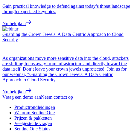
Gain practical knowledge to defend against today’s threat landscape
through expert-led keynotes.
Nu bekijken
Webinar
Guarding the Crown Jewels: A Data-Centric Approach to Cloud
Security
As organizations move more sensitive data into the cloud, attackers
are shifting focus away from infrastructure and directly toward the
data itself. Don’t leave your crown jewels unprotected. Join us for
our webinar, "Guarding the Crown Jewels: A Data-Centric
Approach to Cloud Security."
Nu bekijken
Vraag een demo aan
Neem contact op
Productrondleidingen
Waarom SentinelOne
Prijzen & pakketten
Veelgestelde vragen
SentinelOne Status