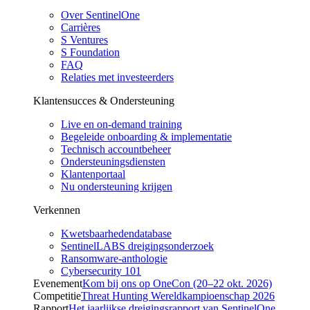
Over SentinelOne
Carrières
S Ventures
S Foundation
FAQ
Relaties met investeerders
Klantensucces & Ondersteuning
Live en on-demand training
Begeleide onboarding & implementatie
Technisch accountbeheer
Ondersteuningsdiensten
Klantenportaal
Nu ondersteuning krijgen
Verkennen
Kwetsbaarhedendatabase
SentinelLABS dreigingsonderzoek
Ransomware-anthologie
Cybersecurity 101
Evenement
Kom bij ons op OneCon (20–22 okt. 2026)
Competitie
Threat Hunting Wereldkampioenschap 2026
Rapport
Het jaarlijkse dreigingsrapport van SentinelOne