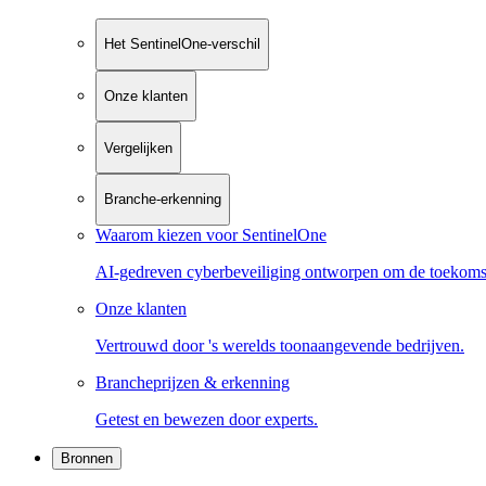
Het SentinelOne-verschil
Onze klanten
Vergelijken
Branche-erkenning
Waarom kiezen voor SentinelOne
AI-gedreven cyberbeveiliging ontworpen om de toekoms
Onze klanten
Vertrouwd door 's werelds toonaangevende bedrijven.
Brancheprijzen & erkenning
Getest en bewezen door experts.
Bronnen