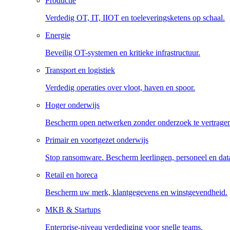
Productie
Verdedig OT, IT, IIOT en toeleveringsketens op schaal.
Energie
Beveilig OT-systemen en kritieke infrastructuur.
Transport en logistiek
Verdedig operaties over vloot, haven en spoor.
Hoger onderwijs
Bescherm open netwerken zonder onderzoek te vertrage
Primair en voortgezet onderwijs
Stop ransomware. Bescherm leerlingen, personeel en dat
Retail en horeca
Bescherm uw merk, klantgegevens en winstgevendheid.
MKB & Startups
Enterprise-niveau verdediging voor snelle teams.