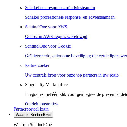
Schakel een response- of adviesteam in
Schakel professionele response- en adviesteams in
SentinelOne voor AWS
Gehost in AWS-regio's wereldwijd
SentinelOne voor Google
Geïntegreerde, autonome beveiliging die verdedigers we
Partnerzoeker
Uw centrale bron voor onze top partners in uw regio
Singularity Marketplace
Integraties met één klik voor geïntegreerde preventie, det
Ontdek integraties
Partnerportaal login
Waarom SentinelOne
Waarom SentinelOne