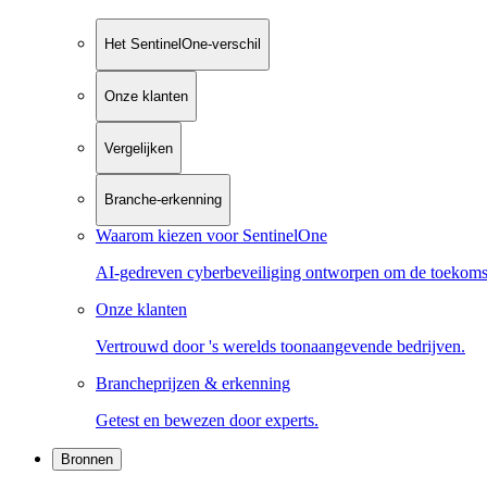
Het SentinelOne-verschil
Onze klanten
Vergelijken
Branche-erkenning
Waarom kiezen voor SentinelOne
AI-gedreven cyberbeveiliging ontworpen om de toekoms
Onze klanten
Vertrouwd door 's werelds toonaangevende bedrijven.
Brancheprijzen & erkenning
Getest en bewezen door experts.
Bronnen