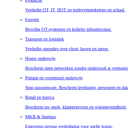
Productie
Verdedig OT, IT, IIOT en toeleveringsketens op schaal.
Energie
Beveilig OT-systemen en kritieke infrastructuur.
Transport en logistiek
Verdedig operaties over vloot, haven en spoor.
Hoger onderwijs
Bescherm open netwerken zonder onderzoek te vertrage
Primair en voortgezet onderwijs
Stop ransomware. Bescherm leerlingen, personeel en dat
Retail en horeca
Bescherm uw merk, klantgegevens en winstgevendheid.
MKB & Startups
Enterprise-niveau verdediging voor snelle teams.