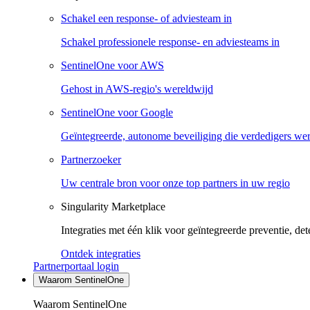
Schakel een response- of adviesteam in
Schakel professionele response- en adviesteams in
SentinelOne voor AWS
Gehost in AWS-regio's wereldwijd
SentinelOne voor Google
Geïntegreerde, autonome beveiliging die verdedigers we
Partnerzoeker
Uw centrale bron voor onze top partners in uw regio
Singularity Marketplace
Integraties met één klik voor geïntegreerde preventie, det
Ontdek integraties
Partnerportaal login
Waarom SentinelOne
Waarom SentinelOne