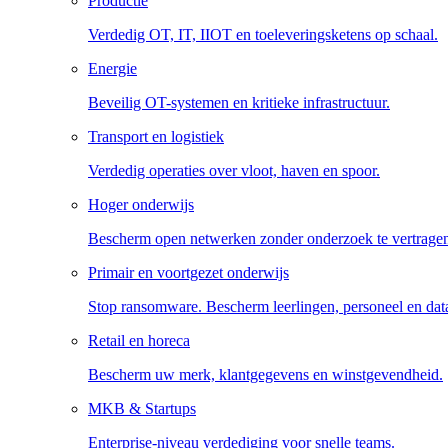
Productie
Verdedig OT, IT, IIOT en toeleveringsketens op schaal.
Energie
Beveilig OT-systemen en kritieke infrastructuur.
Transport en logistiek
Verdedig operaties over vloot, haven en spoor.
Hoger onderwijs
Bescherm open netwerken zonder onderzoek te vertrage
Primair en voortgezet onderwijs
Stop ransomware. Bescherm leerlingen, personeel en dat
Retail en horeca
Bescherm uw merk, klantgegevens en winstgevendheid.
MKB & Startups
Enterprise-niveau verdediging voor snelle teams.