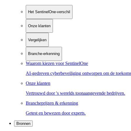
Het SentinelOne-verschil
Onze klanten
Vergelijken
Branche-erkenning
Waarom kiezen voor SentinelOne
AI-gedreven cyberbeveiliging ontworpen om de toekoms
Onze klanten
Vertrouwd door 's werelds toonaangevende bedrijven.
Brancheprijzen & erkenning
Getest en bewezen door experts.
Bronnen