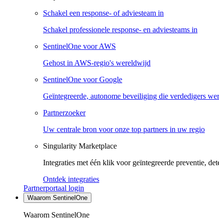
Schakel een response- of adviesteam in
Schakel professionele response- en adviesteams in
SentinelOne voor AWS
Gehost in AWS-regio's wereldwijd
SentinelOne voor Google
Geïntegreerde, autonome beveiliging die verdedigers we
Partnerzoeker
Uw centrale bron voor onze top partners in uw regio
Singularity Marketplace
Integraties met één klik voor geïntegreerde preventie, det
Ontdek integraties
Partnerportaal login
Waarom SentinelOne
Waarom SentinelOne