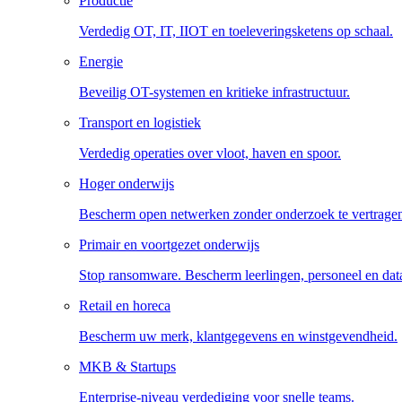
Productie
Verdedig OT, IT, IIOT en toeleveringsketens op schaal.
Energie
Beveilig OT-systemen en kritieke infrastructuur.
Transport en logistiek
Verdedig operaties over vloot, haven en spoor.
Hoger onderwijs
Bescherm open netwerken zonder onderzoek te vertrage
Primair en voortgezet onderwijs
Stop ransomware. Bescherm leerlingen, personeel en dat
Retail en horeca
Bescherm uw merk, klantgegevens en winstgevendheid.
MKB & Startups
Enterprise-niveau verdediging voor snelle teams.