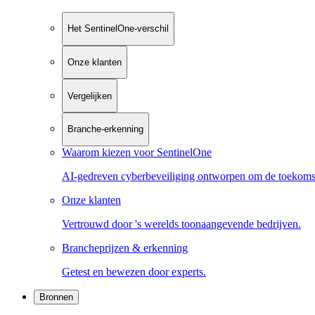
Het SentinelOne-verschil
Onze klanten
Vergelijken
Branche-erkenning
Waarom kiezen voor SentinelOne
AI-gedreven cyberbeveiliging ontworpen om de toekoms
Onze klanten
Vertrouwd door 's werelds toonaangevende bedrijven.
Brancheprijzen & erkenning
Getest en bewezen door experts.
Bronnen