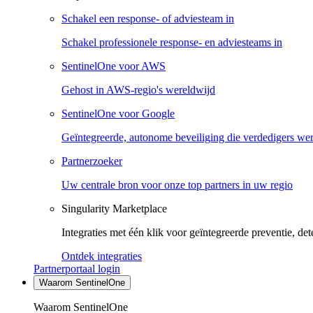
Schakel een response- of adviesteam in
Schakel professionele response- en adviesteams in
SentinelOne voor AWS
Gehost in AWS-regio's wereldwijd
SentinelOne voor Google
Geïntegreerde, autonome beveiliging die verdedigers we
Partnerzoeker
Uw centrale bron voor onze top partners in uw regio
Singularity Marketplace
Integraties met één klik voor geïntegreerde preventie, det
Ontdek integraties
Partnerportaal login
Waarom SentinelOne
Waarom SentinelOne