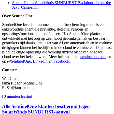
SentinelLabs: SolarWinds SUNBURST Backdoor: Inside the
APT Campaign
Over SentinelOne
SentinelOne levert autonome endpoint-bescherming middels een
enkelvoudige agent die preventie, detectie, respons en
opsporingsfunctionaliteit combineert. Het SentinelOne platform is
ontwikkeld met het oog op zeer hoog gebruiksgemak en bespaart
gebruikers tijd dankzij de inzet van AI om automatisch en in realtime
dreigingen binnen het bedrijf en in de cloud te elimineren. Daarnaast
is het de enige oplossing die volledig inzicht biedt van edge tot
cloud over het hele netwerk. Meer informatie op
sentinelone.com
en
op @
SentinelOne
,
LinkedIn
en
Facebook
.
Contact
:
Will Clark
fama PR for SentinelOne
E:
S1@famapr.com
| 0 minuten leestijd
Alle SentinelOne-klanten beschermd tegen
SolarWinds SUNBURST-aanval