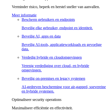
Verminder risico, beperk en herstel sneller van aanvallen.
Meer informatie
Bescherm gebruikers en endpoints
Beveilig elke gebruiker, endpoint en identiteit.
Beveilig AI, apps en data
Beveilig AI-tools, applicatieworkloads en gevoelige
data.
Verdedig hybride en cloudomgevingen
Verenig verdediging over cloud- en hybride
omgevingen.
Beveilig on-premises en legacy systemen
AI-gedreven bescherming voor air-gapped, soevereine
en hybride systemen.
Optimaliseer security operations
Maximaliseer efficiëntie en effectiviteit.