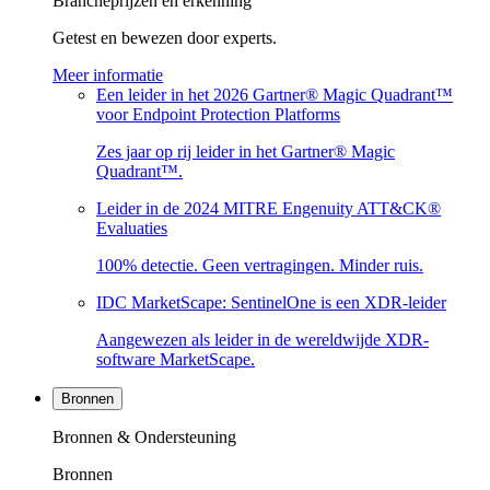
Brancheprijzen en erkenning
Getest en bewezen door experts.
Meer informatie
Een leider in het 2026 Gartner® Magic Quadrant™
voor Endpoint Protection Platforms
Zes jaar op rij leider in het Gartner® Magic
Quadrant™.
Leider in de 2024 MITRE Engenuity ATT&CK®
Evaluaties
100% detectie. Geen vertragingen. Minder ruis.
IDC MarketScape: SentinelOne is een XDR-leider
Aangewezen als leider in de wereldwijde XDR-
software MarketScape.
Bronnen
Bronnen & Ondersteuning
Bronnen