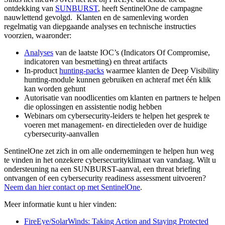
ontdekking van
SUNBURST
, heeft SentinelOne de campagne
nauwlettend gevolgd. Klanten en de samenleving worden
regelmatig van diepgaande analyses en technische instructies
voorzien, waaronder:
Analyses
van de laatste IOC’s (Indicators Of Compromise,
indicatoren van besmetting) en threat artifacts
In-product
hunting-packs
waarmee klanten de Deep Visibility
hunting-module kunnen gebruiken en achteraf met één klik
kan worden gehunt
Autorisatie van noodlicenties om klanten en partners te helpen
die oplossingen en assistentie nodig hebben
Webinars om cybersecurity-leiders te helpen het gesprek te
voeren met management- en directieleden over de huidige
cybersecurity-aanvallen
SentinelOne zet zich in om alle ondernemingen te helpen hun weg
te vinden in het onzekere cybersecurityklimaat van vandaag. Wilt u
ondersteuning na een SUNBURST-aanval, een threat briefing
ontvangen of een cybersecurity readiness assessment uitvoeren?
Neem dan hier contact op met SentinelOne
.
Meer informatie kunt u hier vinden:
FireEye/SolarWinds: Taking Action and Staying Protected