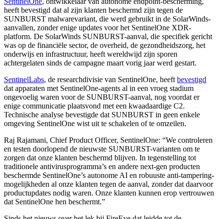
SentinelOne
, ontwikkelaar van autonome endpoint-bescherming,
heeft bevestigd dat al zijn klanten beschermd zijn tegen de
SUNBURST malwarevariant, die werd gebruikt in de SolarWinds-
aanvallen, zonder enige updates voor het SentinelOne XDR-
platform. De SolarWinds SUNBURST-aanval, die specifiek gericht
was op de financiële sector, de overheid, de gezondheidszorg, het
onderwijs en infrastructuur, heeft wereldwijd zijn sporen
achtergelaten sinds de campagne maart vorig jaar werd gestart.
SentinelLabs
, de researchdivisie van SentinelOne, heeft
bevestigd
dat apparaten met SentinelOne-agents al in een vroeg stadium
ongevoelig waren voor de SUNBURST-aanval, nog voordat er
enige communicatie plaatsvond met een kwaadaardige C2.
Technische analyse bevestigde dat SUNBURST in geen enkele
omgeving SentinelOne wist uit te schakelen of te omzeilen.
Raj Rajamani, Chief Product Officer, SentinelOne: “We controleren
en testen doorlopend de nieuwste SUNBURST-varianten om te
zorgen dat onze klanten beschermd blijven. In tegenstelling tot
traditionele antivirusprogramma’s en andere next-gen producten
beschermde SentinelOne’s autonome AI en robuuste anti-tampering-
mogelijkheden al onze klanten tegen de aanval, zonder dat daarvoor
productupdates nodig waren. Onze klanten kunnen erop vertrouwen
dat SentinelOne hen beschermt.”
Sinds het nieuws over het lek bij FireEye dat leidde tot de