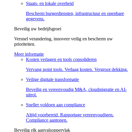
Staats- en lokale overheid
Bescherm burgerdiensten, infrastructuur en openbare
gegevens.
Beveilig uw bedrijfs­groei
Versnel verandering, innoveer veilig en bescherm uw
prioriteiten.
Meer informatie
Kosten verlagen en tools consolideren
Vervang point tools. Verlaag kosten. Vergroot dekking.
Veilige digitale transformatie
Beveilig en vereenvoudig M&A, cloudmigratie en AI-
uitrol.
Sneller voldoen aan compliance
Altijd voorbereid. Rapportage vereenvoudigen.
Compliance aantonen.
Beveilig elk aanvalsoppervlak