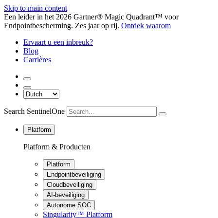
Skip to main content
Een leider in het 2026 Gartner® Magic Quadrant™ voor
Endpointbescherming. Zes jaar op rij.
Ontdek waarom
Ervaart u een inbreuk?
Blog
Carrières
Search SentinelOne
Platform
Platform & Producten
Platform
Endpointbeveiliging
Cloudbeveiliging
AI-beveiliging
Autonome SOC
Singularity™ Platform