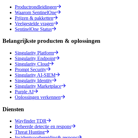
Productrondleidingen
Waarom SentinelOne
Prijzen & pakketten
Veelgestelde vragen
SentinelOne Status
Belangrijkste producten & oplossingen
Singularity Platform
Singularity Endpoint
Singularity Cloud
Prompt Security
Singularity AI-SIEM
Singularity Identity
Singularity Marketplace
Purple AI
Oplossingen verkennen
Diensten
Wayfinder TDR
Beheerde detectie en respons
Threat Hunting
Incidentvoorbereiding& respons