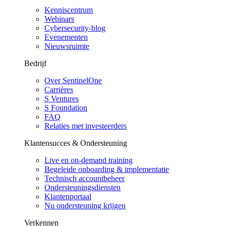
Kenniscentrum
Webinars
Cybersecurity-blog
Evenementen
Nieuwsruimte
Bedrijf
Over SentinelOne
Carrières
S Ventures
S Foundation
FAQ
Relaties met investeerders
Klantensucces & Ondersteuning
Live en on-demand training
Begeleide onboarding & implementatie
Technisch accountbeheer
Ondersteuningsdiensten
Klantenportaal
Nu ondersteuning krijgen
Verkennen