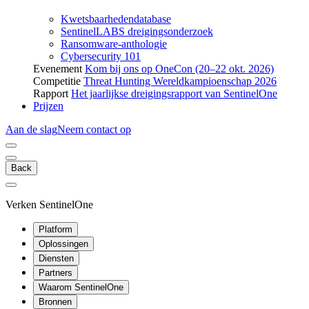
Kwetsbaarhedendatabase
SentinelLABS dreigingsonderzoek
Ransomware-anthologie
Cybersecurity 101
Evenement
Kom bij ons op OneCon (20–22 okt. 2026)
Competitie
Threat Hunting Wereldkampioenschap 2026
Rapport
Het jaarlijkse dreigingsrapport van SentinelOne
Prijzen
Aan de slag
Neem contact op
Back
Verken SentinelOne
Platform
Oplossingen
Diensten
Partners
Waarom SentinelOne
Bronnen