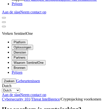
Prijzen
Aan de slag
Neem contact op
Verken SentinelOne
Platform
Oplossingen
Diensten
Partners
Waarom SentinelOne
Bronnen
Prijzen
Gebeurtenissen
Zoeken
Dutch
Aan de slag
Neem contact op
Cybersecurity 101
/
Threat Intelligence
/
Cryptojacking voorkomen