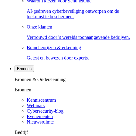
Waarom kiezen voor SentinelOne
AI-gedreven cyberbeveiliging ontworpen om de
toekomst te beschermen.
Onze klanten
Vertrouwd door 's werelds toonaangevende bedrijven.
Brancheprijzen & erkenning
Getest en bewezen door experts.
Bronnen
Bronnen & Ondersteuning
Bronnen
Kenniscentrum
Webinars
Cybersecurity-blog
Evenementen
Nieuwsruimte
Bedrijf