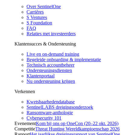
Over SentinelOne
Carrières
S Ventures
S Foundation
FAQ
Relaties met investeerders
Klantensucces & Ondersteuning
Live en on-demand training
Begeleide onboarding & implementatie
Technisch accountbeheer
Ondersteuningsdiensten
Klantenportaal
Nu ondersteuning krijgen
Verkennen
Kwetsbaarhedendatabase
SentinelLABS dreigingsonderzoek
Ransomware-anthologie
Cybersecurity 101
Evenement
Kom bij ons op OneCon (20–22 okt. 2026)
Competitie
Threat Hunting Wereldkampioenschap 2026
Rapport
Het jaarlijkse dreigingsrapport van SentinelOne