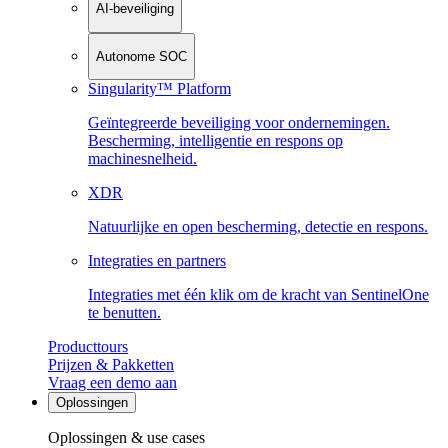
AI-beveiliging
Autonome SOC
Singularity™ Platform
Geïntegreerde beveiliging voor ondernemingen.
Bescherming, intelligentie en respons op
machinesnelheid.
XDR
Natuurlijke en open bescherming, detectie en respons.
Integraties en partners
Integraties met één klik om de kracht van SentinelOne
te benutten.
Producttours
Prijzen & Pakketten
Vraag een demo aan
Oplossingen
Oplossingen & use cases