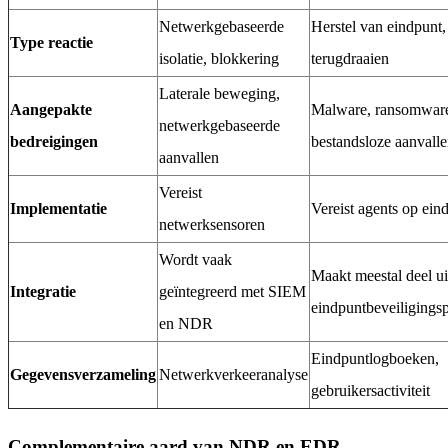
Netwerkgebaseerde
Herstel van eindpunt,
Type reactie
isolatie, blokkering
terugdraaien
Laterale beweging,
Aangepakte
Malware, ransomwar
netwerkgebaseerde
bedreigingen
bestandsloze aanvall
aanvallen
Vereist
Implementatie
Vereist agents op ein
netwerksensoren
Wordt vaak
Maakt meestal deel ui
Integratie
geïntegreerd met SIEM
eindpuntbeveiligings
en NDR
Eindpuntlogboeken,
Gegevensverzameling
Netwerkverkeeranalyse
gebruikersactiviteit
Complementaire aard van NDR en EDR