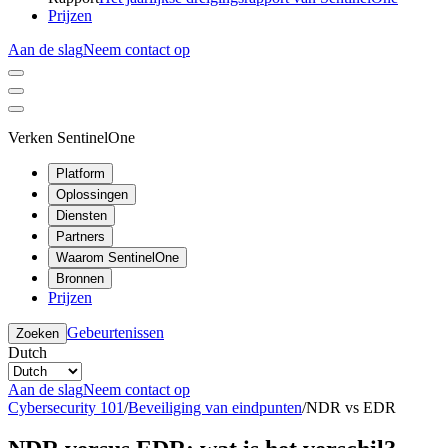
Prijzen
Aan de slag
Neem contact op
Verken SentinelOne
Platform
Oplossingen
Diensten
Partners
Waarom SentinelOne
Bronnen
Prijzen
Gebeurtenissen
Zoeken
Dutch
Aan de slag
Neem contact op
Cybersecurity 101
/
Beveiliging van eindpunten
/
NDR vs EDR