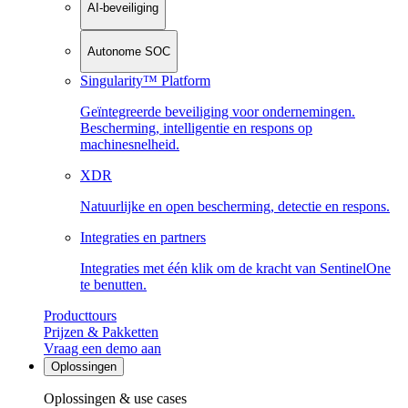
AI-beveiliging
Autonome SOC
Singularity™ Platform
Geïntegreerde beveiliging voor ondernemingen.
Bescherming, intelligentie en respons op
machinesnelheid.
XDR
Natuurlijke en open bescherming, detectie en respons.
Integraties en partners
Integraties met één klik om de kracht van SentinelOne
te benutten.
Producttours
Prijzen & Pakketten
Vraag een demo aan
Oplossingen
Oplossingen & use cases