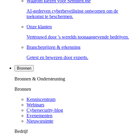
Waarom kiezen voor SentinelOne
AI-gedreven cyberbeveiliging ontworpen om de
toekomst te beschermen.
Onze klanten
Vertrouwd door 's werelds toonaangevende bedrijven.
Brancheprijzen & erkenning
Getest en bewezen door experts.
Bronnen
Bronnen & Ondersteuning
Bronnen
Kenniscentrum
Webinars
Cybersecurity-blog
Evenementen
Nieuwsruimte
Bedrijf