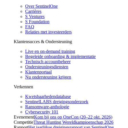
Over SentinelOne
Carrières
S Ventures
S Foundation
FAQ
Relaties met investeerders
Klantensucces & Ondersteuning
Live en on-demand training
Begeleide onboarding & implementatie
Technisch accountbeheer
Ondersteuningsdiensten
Klantenportaal
Nu ondersteuning krijgen
Verkennen
Kwetsbaarhedendatabase
SentinelLABS dreigingsonderzoek
Ransomware-anthologie
Cybersecurity 101
Evenement
Kom bij ons op OneCon (20–22 okt. 2026)
Competitie
Threat Hunting Wereldkampioenschap 2026
Rapport
Het jaarlijkse dreigingsrapport van SentinelOne