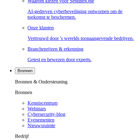
Waarom kiezen voor SentinelOne
AI-gedreven cyberbeveiliging ontworpen om de
toekomst te beschermen.
Onze klanten
Vertrouwd door 's werelds toonaangevende bedrijven.
Brancheprijzen & erkenning
Getest en bewezen door experts.
Bronnen
Bronnen & Ondersteuning
Bronnen
Kenniscentrum
Webinars
Cybersecurity-blog
Evenementen
Nieuwsruimte
Bedrijf