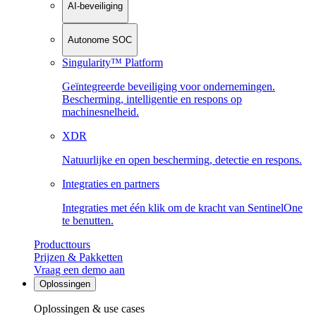
AI-beveiliging
Autonome SOC
Singularity™ Platform
Geïntegreerde beveiliging voor ondernemingen.
Bescherming, intelligentie en respons op
machinesnelheid.
XDR
Natuurlijke en open bescherming, detectie en respons.
Integraties en partners
Integraties met één klik om de kracht van SentinelOne
te benutten.
Producttours
Prijzen & Pakketten
Vraag een demo aan
Oplossingen
Oplossingen & use cases