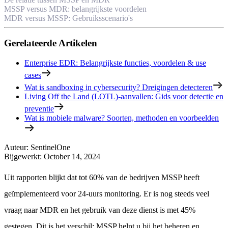
MSSP versus MDR: belangrijkste voordelen
MDR versus MSSP: Gebruiksscenario's
Gerelateerde Artikelen
Enterprise EDR: Belangrijkste functies, voordelen & use
cases
Wat is sandboxing in cybersecurity? Dreigingen detecteren
Living Off the Land (LOTL)-aanvallen: Gids voor detectie en
preventie
Wat is mobiele malware? Soorten, methoden en voorbeelden
Auteur
:
SentinelOne
Bijgewerkt
:
October 14, 2024
Uit rapporten blijkt dat tot 60% van de bedrijven MSSP heeft
geïmplementeerd voor 24-uurs monitoring. Er is nog steeds veel
vraag naar MDR en het gebruik van deze dienst is met 45%
gestegen. Dit is het verschil: MSSP helpt u bij het beheren en