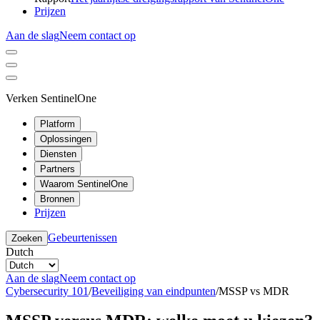
Prijzen
Aan de slag
Neem contact op
Verken SentinelOne
Platform
Oplossingen
Diensten
Partners
Waarom SentinelOne
Bronnen
Prijzen
Gebeurtenissen
Zoeken
Dutch
Aan de slag
Neem contact op
Cybersecurity 101
/
Beveiliging van eindpunten
/
MSSP vs MDR