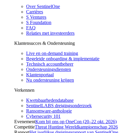
Over SentinelOne
Carrières
S Ventures
S Foundation
FAQ
Relaties met investeerders
Klantensucces & Ondersteuning
Live en on-demand training
Begeleide onboarding & implementatie
Technisch accountbeheer
Ondersteuningsdiensten
Klantenportaal
Nu ondersteuning krijgen
Verkennen
Kwetsbaarhedendatabase
SentinelLABS dreigingsonderzoek
Ransomware-anthologie
Cybersecurity 101
Evenement
Kom bij ons op OneCon (20–22 okt. 2026)
Competitie
Threat Hunting Wereldkampioenschap 2026
Rapport
Het jaarlijkse dreigingsrapport van SentinelOne