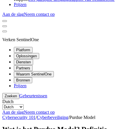
Prijzen
Aan de slag
Neem contact op
Verken SentinelOne
Platform
Oplossingen
Diensten
Partners
Waarom SentinelOne
Bronnen
Prijzen
Gebeurtenissen
Zoeken
Dutch
Aan de slag
Neem contact op
Cybersecurity 101
/
Cyberbeveiliging
/
Purdue Model