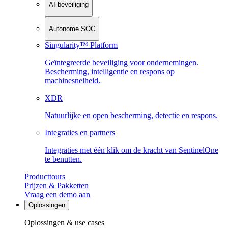
AI-beveiliging
Autonome SOC
Singularity™ Platform
Geïntegreerde beveiliging voor ondernemingen.
Bescherming, intelligentie en respons op
machinesnelheid.
XDR
Natuurlijke en open bescherming, detectie en respons.
Integraties en partners
Integraties met één klik om de kracht van SentinelOne
te benutten.
Producttours
Prijzen & Pakketten
Vraag een demo aan
Oplossingen
Oplossingen & use cases