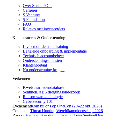
Over SentinelOne
Carrières
S Ventures
S Foundation
FAQ
Relaties met investeerders
Klantensucces & Ondersteuning
Live en on-demand training
Begeleide onboarding & implementatie
Technisch accountbeheer
Ondersteuningsdiensten
Klantenportaal
Nu ondersteuning krijgen
Verkennen
Kwetsbaarhedendatabase
SentinelLABS dreigingsonderzoek
Ransomware-anthologie
Cybersecurity 101
Evenement
Kom bij ons op OneCon (20–22 okt. 2026)
Competitie
Threat Hunting Wereldkampioenschap 2026
Rapport
Het jaarlijkse dreigingsrapport van SentinelOne