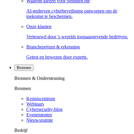
Waarom kiezen voor SentinelOne
AI-gedreven cyberbeveiliging ontworpen om de
toekomst te beschermen.
Onze klanten
Vertrouwd door 's werelds toonaangevende bedrijven.
Brancheprijzen & erkenning
Getest en bewezen door experts.
Bronnen
Bronnen & Ondersteuning
Bronnen
Kenniscentrum
Webinars
Cybersecurity-blog
Evenementen
Nieuwsruimte
Bedrijf