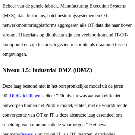
Beheer van de gehele fabriek. Manufacturing Execution Systems
(MES), data historians, batchbesturingssystemen en OT-
netwerkmonitoringplatforms aggregeren alle OT-data die naar boven
stroomt. Historians op dit niveau zijn een veelvoorkomend IT/OT-
knooppunt en zijn historisch gezien misbruikt als draaipunt tussen
omgevingen.
Niveau 3.5: Industrial DMZ (iDMZ)
Deze laag bestond niet in het oorspronkelijke model uit de jaren
90.
DOE-richtlijnen
stellen: "Dit niveau was aanvankelijk niet
ontworpen binnen het Purdue-model; echter, met de voortdurende
convergentie van OT en IT is deze abstracte laag essentieel om
scheiding van communicatie te waarborgen." Het bevat
perimeter
firewalls
op zowel IT- als OT-grenzen, datadiodes,