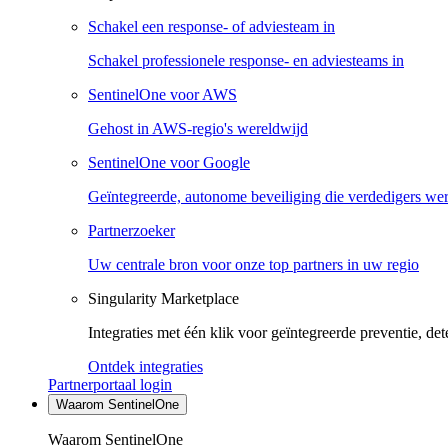
Schakel een response- of adviesteam in
Schakel professionele response- en adviesteams in
SentinelOne voor AWS
Gehost in AWS-regio's wereldwijd
SentinelOne voor Google
Geïntegreerde, autonome beveiliging die verdedigers we
Partnerzoeker
Uw centrale bron voor onze top partners in uw regio
Singularity Marketplace
Integraties met één klik voor geïntegreerde preventie, det
Ontdek integraties
Partnerportaal login
Waarom SentinelOne
Waarom SentinelOne