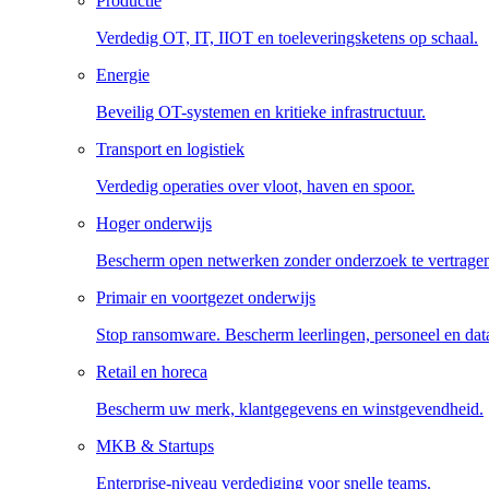
Productie
Verdedig OT, IT, IIOT en toeleveringsketens op schaal.
Energie
Beveilig OT-systemen en kritieke infrastructuur.
Transport en logistiek
Verdedig operaties over vloot, haven en spoor.
Hoger onderwijs
Bescherm open netwerken zonder onderzoek te vertrage
Primair en voortgezet onderwijs
Stop ransomware. Bescherm leerlingen, personeel en dat
Retail en horeca
Bescherm uw merk, klantgegevens en winstgevendheid.
MKB & Startups
Enterprise-niveau verdediging voor snelle teams.