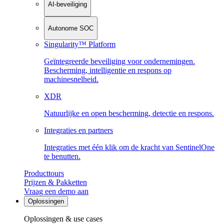
AI-beveiliging
Autonome SOC
Singularity™ Platform
Geïntegreerde beveiliging voor ondernemingen.
Bescherming, intelligentie en respons op
machinesnelheid.
XDR
Natuurlijke en open bescherming, detectie en respons.
Integraties en partners
Integraties met één klik om de kracht van SentinelOne
te benutten.
Producttours
Prijzen & Pakketten
Vraag een demo aan
Oplossingen
Oplossingen & use cases