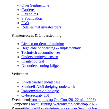
Over SentinelOne
Carrières
S Ventures
S Foundation
FAQ
Relaties met investeerders
Klantensucces & Ondersteuning
Live en on-demand training
Begeleide onboarding & implementatie
Technisch accountbeheer
Ondersteuningsdiensten
Klantenportaal
Nu ondersteuning krijgen
Verkennen
Kwetsbaarhedendatabase
SentinelLABS dreigingsonderzoek
Ransomware-anthologie
Cybersecurity 101
Evenement
Kom bij ons op OneCon (20–22 okt. 2026)
Competitie
Threat Hunting Wereldkampioenschap 2026
Rapport
Het jaarlijkse dreigingsrapport van SentinelOne