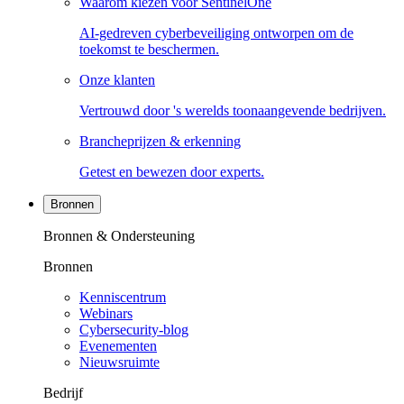
Waarom kiezen voor SentinelOne
AI-gedreven cyberbeveiliging ontworpen om de
toekomst te beschermen.
Onze klanten
Vertrouwd door 's werelds toonaangevende bedrijven.
Brancheprijzen & erkenning
Getest en bewezen door experts.
Bronnen
Bronnen & Ondersteuning
Bronnen
Kenniscentrum
Webinars
Cybersecurity-blog
Evenementen
Nieuwsruimte
Bedrijf