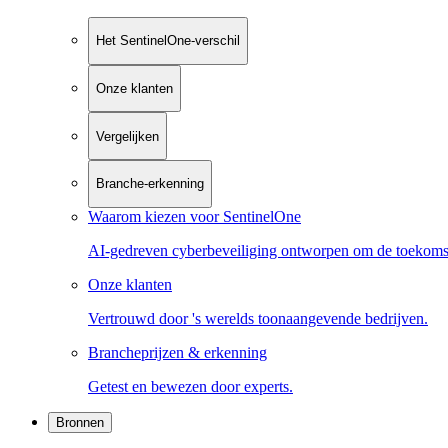
Het SentinelOne-verschil
Onze klanten
Vergelijken
Branche-erkenning
Waarom kiezen voor SentinelOne
AI-gedreven cyberbeveiliging ontworpen om de toekoms
Onze klanten
Vertrouwd door 's werelds toonaangevende bedrijven.
Brancheprijzen & erkenning
Getest en bewezen door experts.
Bronnen