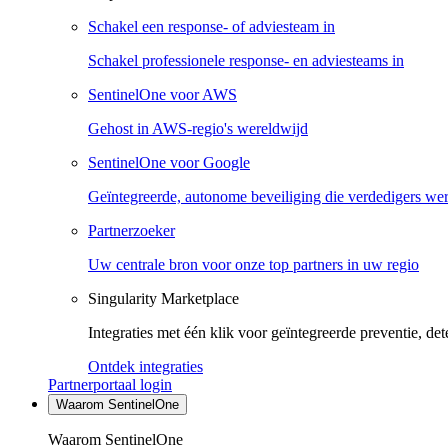
Schakel een response- of adviesteam in
Schakel professionele response- en adviesteams in
SentinelOne voor AWS
Gehost in AWS-regio's wereldwijd
SentinelOne voor Google
Geïntegreerde, autonome beveiliging die verdedigers we
Partnerzoeker
Uw centrale bron voor onze top partners in uw regio
Singularity Marketplace
Integraties met één klik voor geïntegreerde preventie, det
Ontdek integraties
Partnerportaal login
Waarom SentinelOne
Waarom SentinelOne