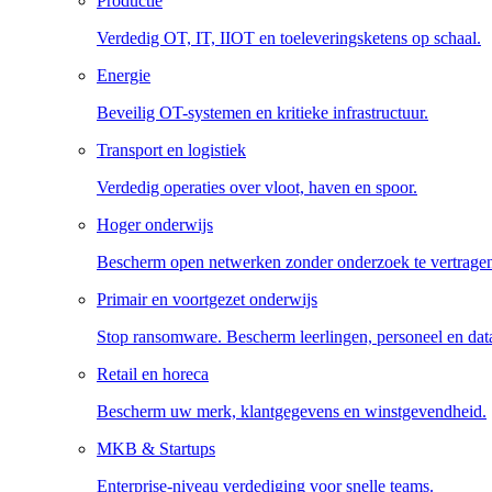
Productie
Verdedig OT, IT, IIOT en toeleveringsketens op schaal.
Energie
Beveilig OT-systemen en kritieke infrastructuur.
Transport en logistiek
Verdedig operaties over vloot, haven en spoor.
Hoger onderwijs
Bescherm open netwerken zonder onderzoek te vertrage
Primair en voortgezet onderwijs
Stop ransomware. Bescherm leerlingen, personeel en dat
Retail en horeca
Bescherm uw merk, klantgegevens en winstgevendheid.
MKB & Startups
Enterprise-niveau verdediging voor snelle teams.