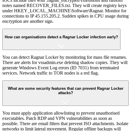
IOCs include files with .ragnar_encrypted extensions and ransom
notes named RECOVER_FILES.txt. They will create registry keys
under HKEY_LOCAL_MACHINE\Software\Ragnar. Monitor for
connections to IP 45.155.205.2. Sudden spikes in CPU usage during
encryption are another sign.
How can organisations detect a Ragnar Locker infection early?
You can detect Ragnar Locker by monitoring for mass file renames.
There are alerts for vssadmin.exe deleting shadow copies. They will
generate Windows Event Log errors (ID 7031) from terminated
services. Network traffic to TOR nodes is a red flag.
What are some security features that can prevent Ragnar Locker
attacks?
You must apply application allowlisting to prevent unauthorised
executables. Patch RDP and VPN vulnerabilities as soon as
possible. There are email filters that prevent ISO attachments. Isolate
networks to limit lateral movement. Regular offline backups will