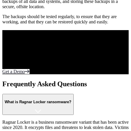
backups of all data and systems, and storing these backups in a
secure, offsite location.
The backups should be tested regularly, to ensure that they are
working, and that they can be restored quickly and easily.
Purpose Built to Prevent Tomorrow’s Threats.
Today.
Your most sensitive data lives on the endpoint and in the cloud.
Protect what matters most from cyberattacks. Fortify every edge of
the network with realtime autonomous protection.
Get a Demo
Frequently Asked Questions
What is Ragnar Locker ransomware?
Ragnar Locker is a business ransomware variant that has been active
since 2020. It encrypts files and threatens to leak stolen data. Victims