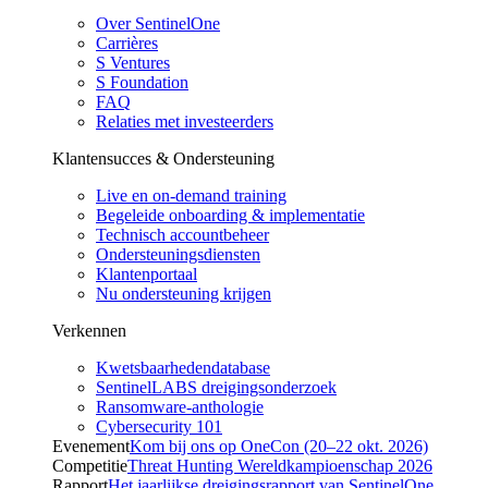
Over SentinelOne
Carrières
S Ventures
S Foundation
FAQ
Relaties met investeerders
Klantensucces & Ondersteuning
Live en on-demand training
Begeleide onboarding & implementatie
Technisch accountbeheer
Ondersteuningsdiensten
Klantenportaal
Nu ondersteuning krijgen
Verkennen
Kwetsbaarhedendatabase
SentinelLABS dreigingsonderzoek
Ransomware-anthologie
Cybersecurity 101
Evenement
Kom bij ons op OneCon (20–22 okt. 2026)
Competitie
Threat Hunting Wereldkampioenschap 2026
Rapport
Het jaarlijkse dreigingsrapport van SentinelOne