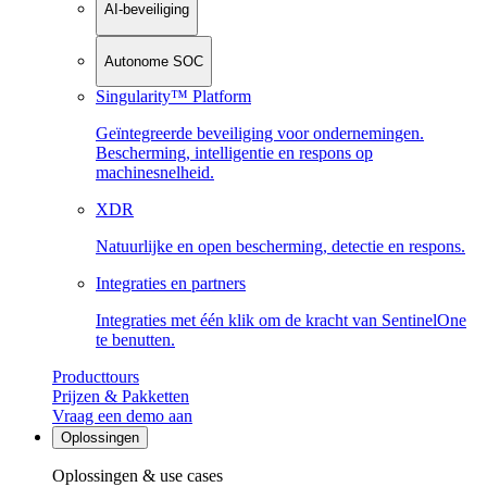
AI-beveiliging
Autonome SOC
Singularity™ Platform
Geïntegreerde beveiliging voor ondernemingen.
Bescherming, intelligentie en respons op
machinesnelheid.
XDR
Natuurlijke en open bescherming, detectie en respons.
Integraties en partners
Integraties met één klik om de kracht van SentinelOne
te benutten.
Producttours
Prijzen & Pakketten
Vraag een demo aan
Oplossingen
Oplossingen & use cases