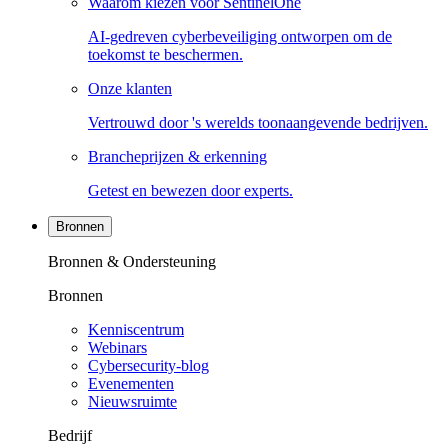
Waarom kiezen voor SentinelOne
AI-gedreven cyberbeveiliging ontworpen om de
toekomst te beschermen.
Onze klanten
Vertrouwd door 's werelds toonaangevende bedrijven.
Brancheprijzen & erkenning
Getest en bewezen door experts.
Bronnen
Bronnen & Ondersteuning
Bronnen
Kenniscentrum
Webinars
Cybersecurity-blog
Evenementen
Nieuwsruimte
Bedrijf